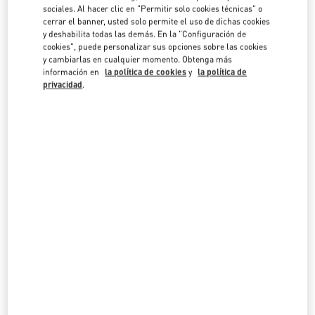
en la lista de países.
sociales. Al hacer clic en "Permitir solo cookies técnicas" o
cerrar el banner, usted solo permite el uso de dichas cookies
Buscar
y deshabilita todas las demás. En la "Configuración de
Ciudad, Región/Provincia, código postal o ciudad y
cookies", puede personalizar sus opciones sobre las cookies
INDIA
y cambiarlas en cualquier momento. Obtenga más
información en
la política de cookies
y
la política de
privacidad
.
MUMBAI
G BLOCK, BANDRA KURLA COMPLEX, BANDRA EAST
JIO WORLD PLAZA, GROUND FLOOR
MUMBAI
400098
MAHARASHTRA
LINK OPENS IN NEW TAB
PHONE
TELÉFONO:
070219 22794
ABIERTO AHORA
- CIERRA A LAS
9:00 PM
NEW DELHI
4, NELSON MANDELA MARG, VASANT KUNJ
SHOP NO: 142, GROUND FLOOR, DLF EMPORIO MALL
NEW DELHI
110070
DELHI
LINK OPENS IN NEW TAB