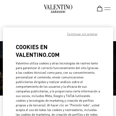
Skip to content
Return to Nav
Encuentra tu Boutique Valentino
Continuar sin aceptar
COOKIES EN
VALENTINO.COM
Valentino utiliza cookies y otras tecnologías de rastreo tanto
para garantizar el correcto funcionamiento del sitio (gracias
a las cookies técnicas) como para, con su consentimiento,
personalizar el contenido, enviar comunicaciones
publicitarias dirigidas y realizar análisis sobre el
comportamiento de los usuarios y la eficacia de sus
campañas publicitarias, y le proporciona cierta información a
sus socios, incluidos Meta, Google y TikTok (utilizando
cookies y tecnologías de marketing y creación de perfiles
Por favor, busque por su país o región
propias y de terceros). Al hacer clic en "Permitir todo", usted
acepta el uso de todas las cookies y rastreadores, incluidas
Descubre nuestras boutiques buscando por país/región o haciendo click
las cookies de marketing, de creación de perfiles y de redes