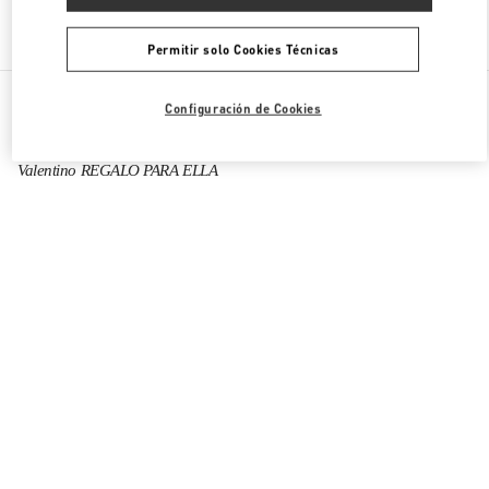
Encuentra Más Boutiques
Permitir solo Cookies Técnicas
Todas las Boutiques
Emiratos Árabes Unidos
Configuración de Cookies
Financial Centre Road, Downtown Dubai
Valentino REGALO PARA ELLA