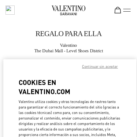
Skip to content
Return to Nav
REGALO PARA ELLA
Valentino
The Dubai Mall - Level Shoes District
Continuar sin aceptar
LLAMA AHORA
COOKIES EN
MÁS DETALLES
VALENTINO.COM
LINK OPENS IN 
DIRECCIONES
Valentino utiliza cookies y otras tecnologías de rastreo tanto
para garantizar el correcto funcionamiento del sitio (gracias a
las cookies técnicas) como para, con su consentimiento,
personalizar el contenido, enviar comunicaciones publicitarias
dirigidas y realizar análisis sobre el comportamiento de los
usuarios y la eficacia de sus campañas publicitarias, y le
proporciona cierta información a sus socios, incluidos Meta,