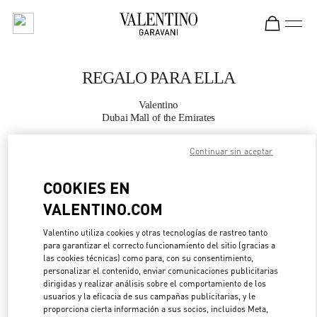
Skip to content
Return to Nav
REGALO PARA ELLA
Valentino
Dubai Mall of the Emirates
Continuar sin aceptar
LLAMA AHORA
COOKIES EN
MÁS DETALLES
VALENTINO.COM
LINK OPENS IN 
DIRECCIONES
Valentino utiliza cookies y otras tecnologías de rastreo tanto
para garantizar el correcto funcionamiento del sitio (gracias a
las cookies técnicas) como para, con su consentimiento,
personalizar el contenido, enviar comunicaciones publicitarias
dirigidas y realizar análisis sobre el comportamiento de los
usuarios y la eficacia de sus campañas publicitarias, y le
proporciona cierta información a sus socios, incluidos Meta,