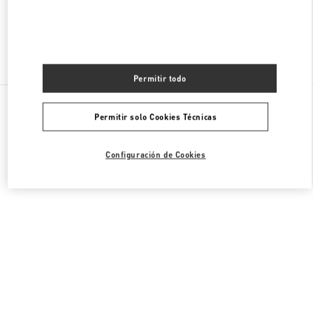
Encuentra Más Boutiques
Permitir todo
Todas las Boutiques
Emiratos Árabes Unidos
Tryano
Permitir solo Cookies Técnicas
Valentino REGALO PARA ELLA
Configuración de Cookies