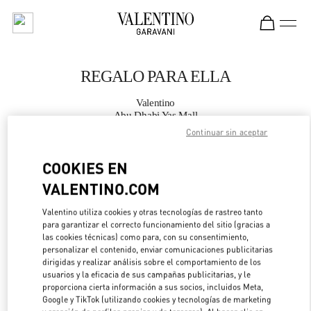
Skip to content
Return to Nav
REGALO PARA ELLA
Valentino
Abu Dhabi Yas Mall
Continuar sin aceptar
LLAMA AHORA
COOKIES EN
VALENTINO.COM
MÁS DETALLES
Valentino utiliza cookies y otras tecnologías de rastreo tanto
LINK OPENS IN 
DIRECCIONES
para garantizar el correcto funcionamiento del sitio (gracias a
las cookies técnicas) como para, con su consentimiento,
personalizar el contenido, enviar comunicaciones publicitarias
dirigidas y realizar análisis sobre el comportamiento de los
usuarios y la eficacia de sus campañas publicitarias, y le
proporciona cierta información a sus socios, incluidos Meta,
Google y TikTok (utilizando cookies y tecnologías de marketing