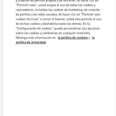
y creación de perfiles propias y de terceros). Al hacer clic en
"Permitir todo", usted acepta el uso de todas las cookies y
rastreadores, incluidas las cookies de marketing, de creación
de perfiles y de redes sociales. Al hacer clic en "Permitir solo
Link Opens in New Tab
cookies técnicas" o cerrar el banner, usted solo permite el uso
de dichas cookies y deshabilita todas las demás. En la
"Configuración de cookies", puede personalizar sus opciones
sobre las cookies y cambiarlas en cualquier momento.
Obtenga más información en
la política de cookies
y
la
política de privacidad
.
DESCUBRE MÁS
NOVEDADES