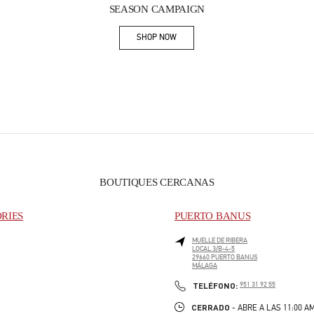
SEASON CAMPAIGN
SHOP NOW
Link Opens in New Tab
BOUTIQUES CERCANAS
ORIES
PUERTO BANUS
MUELLE DE RIBERA
LOCAL 3/B-4-5
29660
PUERTO BANUS
MÁLAGA
PHONE
TELÉFONO:
951 31 92 55
CERRADO
- ABRE A LAS
11:00 A