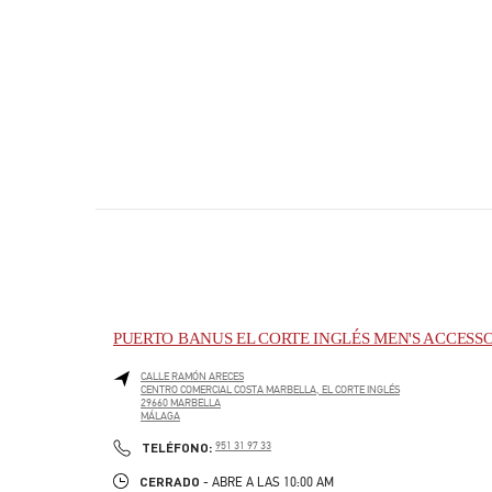
PUERTO BANUS EL CORTE INGLÉS MEN'S ACCESS
CALLE RAMÓN ARECES
CENTRO COMERCIAL COSTA MARBELLA, EL CORTE INGLÉS
29660
MARBELLA
MÁLAGA
PHONE
TELÉFONO:
951 31 97 33
CERRADO
- ABRE A LAS
10:00 AM