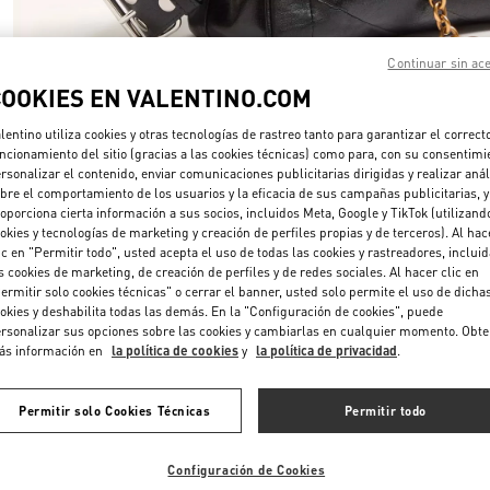
Continuar sin ac
COOKIES EN VALENTINO.COM
lentino utiliza cookies y otras tecnologías de rastreo tanto para garantizar el correct
ncionamiento del sitio (gracias a las cookies técnicas) como para, con su consentimi
DESCUBRE MÁS
rsonalizar el contenido, enviar comunicaciones publicitarias dirigidas y realizar anál
bre el comportamiento de los usuarios y la eficacia de sus campañas publicitarias, y
oporciona cierta información a sus socios, incluidos Meta, Google y TikTok (utilizand
okies y tecnologías de marketing y creación de perfiles propias y de terceros). Al hac
ic en "Permitir todo", usted acepta el uso de todas las cookies y rastreadores, inclui
s cookies de marketing, de creación de perfiles y de redes sociales. Al hacer clic en
 EN VALENTINO BOUTIQUE - Puerto Banus El Corte Inglés Women's A
ermitir solo cookies técnicas" o cerrar el banner, usted solo permite el uso de dicha
okies y deshabilita todas las demás. En la "Configuración de cookies", puede
rsonalizar sus opciones sobre las cookies y cambiarlas en cualquier momento. Obt
ás información en
la política de cookies
y
la política de privacidad
.
Permitir solo Cookies Técnicas
Permitir todo
Configuración de Cookies