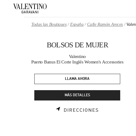
Skip to content
Return to Nav
Todas las Boutiques
España
Calle Ramón Areces
Vale
BOLSOS DE MUJER
Valentino
Puerto Banus El Corte Inglés Women's Accessories
LLAMA AHORA
MÁS DETALLES
LINK OPENS 
DIRECCIONES