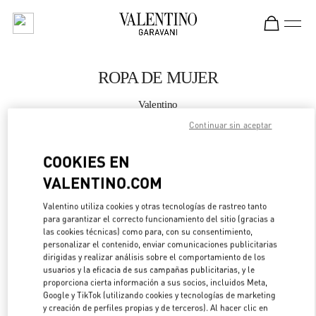
Skip to content
Return to Nav
ROPA DE MUJER
Valentino
Puerto Banus
Continuar sin aceptar
LLAMA AHORA
COOKIES EN
VALENTINO.COM
MÁS DETALLES
Valentino utiliza cookies y otras tecnologías de rastreo tanto
para garantizar el correcto funcionamiento del sitio (gracias a
LINK OPENS IN 
DIRECCIONES
las cookies técnicas) como para, con su consentimiento,
personalizar el contenido, enviar comunicaciones publicitarias
dirigidas y realizar análisis sobre el comportamiento de los
usuarios y la eficacia de sus campañas publicitarias, y le
proporciona cierta información a sus socios, incluidos Meta,
Google y TikTok (utilizando cookies y tecnologías de marketing
y creación de perfiles propias y de terceros). Al hacer clic en