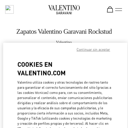
Skip to content
Return to Nav
Zapatos Valentino Garavani Rockstud
Valentino
Ala Moana Honolulu
Continuar sin aceptar
COOKIES EN
LLAMA AHORA
VALENTINO.COM
MÁS DETALLES
Valentino utiliza cookies y otras tecnologías de rastreo tanto
para garantizar el correcto funcionamiento del sitio (gracias a
LINK OPENS IN 
DIRECCIONES
las cookies técnicas) como para, con su consentimiento,
personalizar el contenido, enviar comunicaciones publicitarias
dirigidas y realizar análisis sobre el comportamiento de los
usuarios y la eficacia de sus campañas publicitarias, y le
proporciona cierta información a sus socios, incluidos Meta,
Google y TikTok (utilizando cookies y tecnologías de marketing
y creación de perfiles propias y de terceros). Al hacer clic en