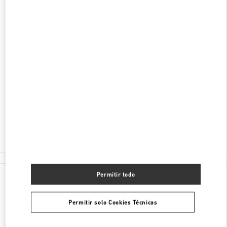
DESCUBRE MÁS
DIRECCIÓN
1450 ALA MOANA BOULEVARD
ALA MOANA CENTER - SUITE 2057 MALL LEVEL
2
HONOLULU
,
HI
96814
Abierto ahora
- Cierra a las
8:00 PM
(808) 942-9218
Todas las Boutiques
Permitir todo
Permitir solo Cookies Técnicas