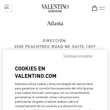
Skip to content
Return to Nav
Atlanta
DIRECCIÓN:
3500 PEACHTREE ROAD NE SUITE 1097
PHIPPS PLAZA
Continuar sin aceptar
ATLANTA
,
GA
30326
COOKIES EN
Cerrado
- Abre a las
11:00 AM
VALENTINO.COM
Valentino utiliza cookies y otras tecnologías de rastreo tanto
CITA EN LA BOUTIQUE
para garantizar el correcto funcionamiento del sitio (gracias
a las cookies técnicas) como para, con su consentimiento,
personalizar el contenido, enviar comunicaciones
(404) 846-6565
publicitarias dirigidas y realizar análisis sobre el
comportamiento de los usuarios y la eficacia de sus