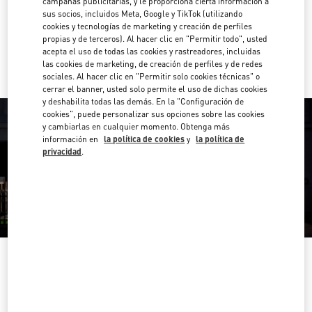
campañas publicitarias, y le proporciona cierta información a
Direcciones
Link Opens in New Tab
sus socios, incluidos Meta, Google y TikTok (utilizando
cookies y tecnologías de marketing y creación de perfiles
propias y de terceros). Al hacer clic en "Permitir todo", usted
Ir con un Uber
acepta el uso de todas las cookies y rastreadores, incluidas
las cookies de marketing, de creación de perfiles y de redes
sociales. Al hacer clic en "Permitir solo cookies técnicas" o
cerrar el banner, usted solo permite el uso de dichas cookies
y deshabilita todas las demás. En la "Configuración de
cookies", puede personalizar sus opciones sobre las cookies
y cambiarlas en cualquier momento. Obtenga más
información en
la política de cookies
y
la política de
privacidad
.
HORARIO
Día de la Semana
Horario
Domingo
12:00 PM
-
6:00 PM
Lunes
11:00 AM
-
7:00 PM