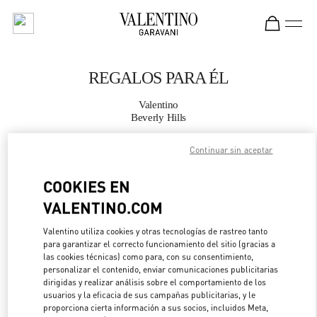
Skip to content
Return to Nav
REGALOS PARA ÉL
Valentino
Beverly Hills
Continuar sin aceptar
LLAMA AHORA
COOKIES EN
MÁS DETALLES
VALENTINO.COM
LINK OPENS IN 
DIRECCIONES
Valentino utiliza cookies y otras tecnologías de rastreo tanto
para garantizar el correcto funcionamiento del sitio (gracias a
las cookies técnicas) como para, con su consentimiento,
personalizar el contenido, enviar comunicaciones publicitarias
dirigidas y realizar análisis sobre el comportamiento de los
usuarios y la eficacia de sus campañas publicitarias, y le
proporciona cierta información a sus socios, incluidos Meta,