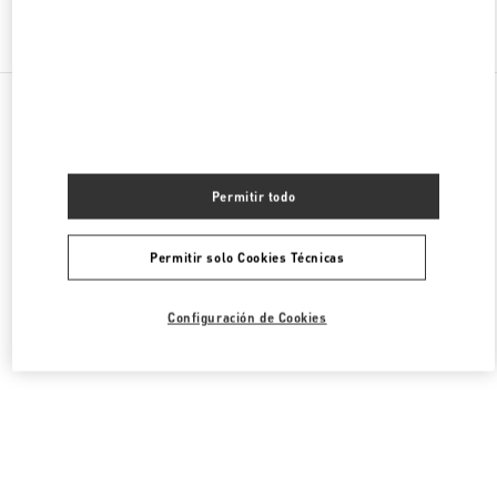
Encuentra Más Boutiques
Todas las Boutiques
Estados Unidos
9B Highland Park Village
Valentino BOLSOS DE HOMBRE
Permitir todo
Permitir solo Cookies Técnicas
Configuración de Cookies