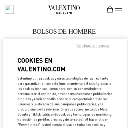
Skip to content
Return to Nav
BOLSOS DE HOMBRE
Valentino
Continuar sin aceptar
Highland Park Dallas
COOKIES EN
LLAMA AHORA
VALENTINO.COM
Valentino utiliza cookies y otras tecnologías de rastreo tanto
MÁS DETALLES
para garantizar el correcto funcionamiento del sitio (gracias a
las cookies técnicas) como para, con su consentimiento,
LINK OPENS IN 
DIRECCIONES
personalizar el contenido, enviar comunicaciones publicitarias
dirigidas y realizar análisis sobre el comportamiento de los
usuarios y la eficacia de sus campañas publicitarias, y le
proporciona cierta información a sus socios, incluidos Meta,
Google y TikTok (utilizando cookies y tecnologías de marketing
y creación de perfiles propias y de terceros). Al hacer clic en
"Permitir todo", usted acepta el uso de todas las cookies y