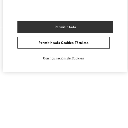
Encuentra Más Boutiques
Permitir todo
Todas las Boutiques
Estados Unidos
9B Highland Park Village
Permitir solo Cookies Técnicas
Valentino REGALO PARA ELLA
Configuración de Cookies