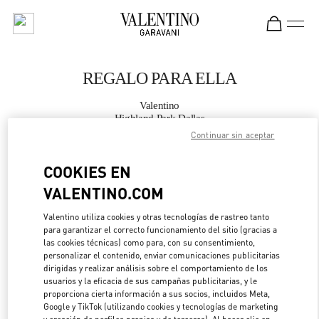
Skip to content
Return to Nav
REGALO PARA ELLA
Valentino
Highland Park Dallas
Continuar sin aceptar
LLAMA AHORA
COOKIES EN
VALENTINO.COM
MÁS DETALLES
Valentino utiliza cookies y otras tecnologías de rastreo tanto
LINK OPENS IN 
para garantizar el correcto funcionamiento del sitio (gracias a
DIRECCIONES
las cookies técnicas) como para, con su consentimiento,
personalizar el contenido, enviar comunicaciones publicitarias
dirigidas y realizar análisis sobre el comportamiento de los
usuarios y la eficacia de sus campañas publicitarias, y le
proporciona cierta información a sus socios, incluidos Meta,
Google y TikTok (utilizando cookies y tecnologías de marketing
y creación de perfiles propias y de terceros). Al hacer clic en