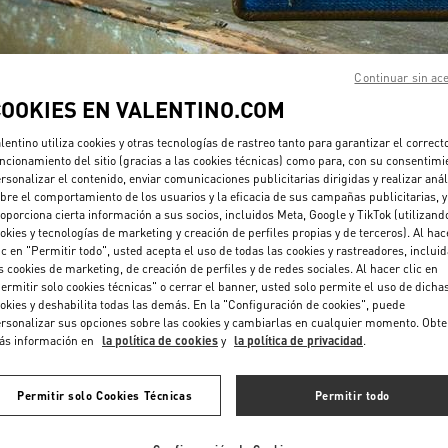
Continuar sin ac
COOKIES EN VALENTINO.COM
lentino utiliza cookies y otras tecnologías de rastreo tanto para garantizar el correct
DESCUBRE MÁS
ncionamiento del sitio (gracias a las cookies técnicas) como para, con su consentimi
rsonalizar el contenido, enviar comunicaciones publicitarias dirigidas y realizar anál
bre el comportamiento de los usuarios y la eficacia de sus campañas publicitarias, y
oporciona cierta información a sus socios, incluidos Meta, Google y TikTok (utilizand
okies y tecnologías de marketing y creación de perfiles propias y de terceros). Al hac
ic en "Permitir todo", usted acepta el uso de todas las cookies y rastreadores, inclui
NOVEDADES
s cookies de marketing, de creación de perfiles y de redes sociales. Al hacer clic en
ermitir solo cookies técnicas" o cerrar el banner, usted solo permite el uso de dicha
okies y deshabilita todas las demás. En la "Configuración de cookies", puede
rsonalizar sus opciones sobre las cookies y cambiarlas en cualquier momento. Obt
ás información en
la política de cookies
y
la política de privacidad
.
Permitir solo Cookies Técnicas
Permitir todo