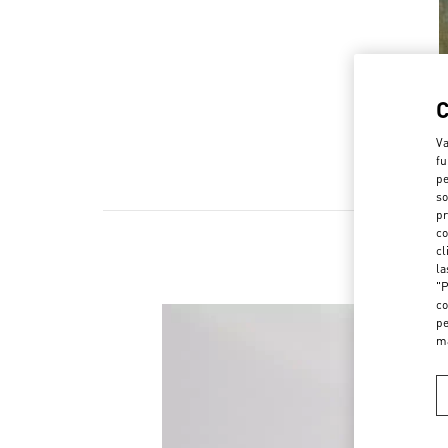
Va
fu
pe
so
pr
co
cl
la
"P
co
pe
m