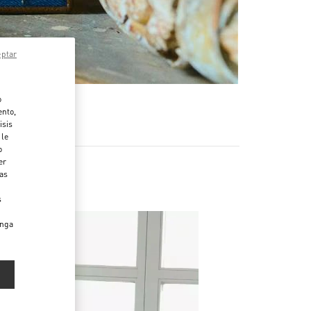
eptar
o
ento,
isis
 le
o
er
das
s
enga