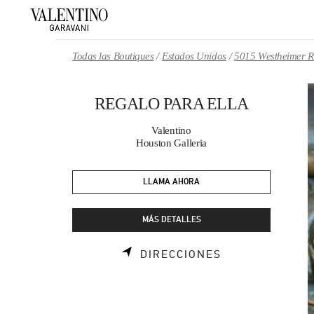
Skip to content
Return to Nav
Todas las Boutiques
Estados Unidos
5015 Westheimer 
REGALO PARA ELLA
Valentino
Houston Galleria
LLAMA AHORA
MÁS DETALLES
LINK OPENS I
DIRECCIONES