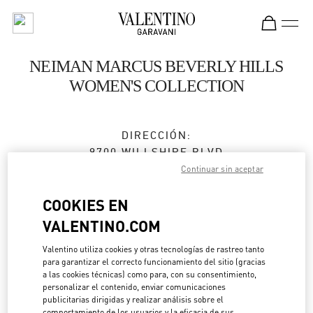
Skip to content
Return to Nav
NEIMAN MARCUS BEVERLY HILLS
WOMEN'S COLLECTION
DIRECCIÓN:
9700 WILLSHIRE BLVD
NEIMAN MARCUS
Continuar sin aceptar
BEVERLY HILLS
,
CA
90212
COOKIES EN
Cerrado
- Abre a las
10:00 AM
VALENTINO.COM
Valentino utiliza cookies y otras tecnologías de rastreo tanto
para garantizar el correcto funcionamiento del sitio (gracias
BOOK AN APPOINTMENT
a las cookies técnicas) como para, con su consentimiento,
personalizar el contenido, enviar comunicaciones
publicitarias dirigidas y realizar análisis sobre el
(310) 734-7857
comportamiento de los usuarios y la eficacia de sus