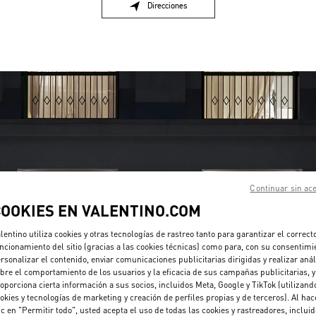
Direcciones
Link Opens in New Tab
Continuar sin ac
HORARIO
COOKIES EN VALENTINO.COM
Día de la Semana
Horario
Domingo
Cerrado
lentino utiliza cookies y otras tecnologías de rastreo tanto para garantizar el correct
Lunes
10:00 AM
-
6:00 PM
ncionamiento del sitio (gracias a las cookies técnicas) como para, con su consentimi
Martes
10:00 AM
-
6:00 PM
rsonalizar el contenido, enviar comunicaciones publicitarias dirigidas y realizar anál
bre el comportamiento de los usuarios y la eficacia de sus campañas publicitarias, y
Miércoles
10:00 AM
-
6:00 PM
oporciona cierta información a sus socios, incluidos Meta, Google y TikTok (utilizand
Jueves
10:00 AM
-
6:00 PM
okies y tecnologías de marketing y creación de perfiles propias y de terceros). Al hac
Viernes
10:00 AM
-
6:00 PM
ic en "Permitir todo", usted acepta el uso de todas las cookies y rastreadores, inclui