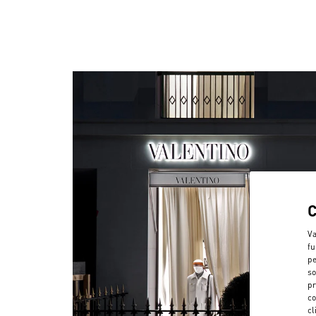
Va
fu
pe
so
pr
co
cl