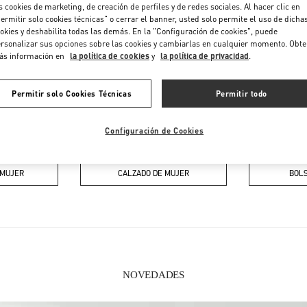
Sábado
10:00 AM
-
6:00 PM
s cookies de marketing, de creación de perfiles y de redes sociales. Al hacer clic en
ermitir solo cookies técnicas" o cerrar el banner, usted solo permite el uso de dicha
okies y deshabilita todas las demás. En la "Configuración de cookies", puede
rsonalizar sus opciones sobre las cookies y cambiarlas en cualquier momento. Obt
ás información en
la política de cookies
y
la política de privacidad
.
Permitir solo Cookies Técnicas
Permitir todo
Configuración de Cookies
EN ESTA BOUTIQUE ENCONTRARÁS
 MUJER
CALZADO DE MUJER
BOLS
NOVEDADES