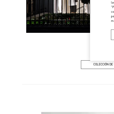
la
"P
co
pe
m
COLECCIÓN DE