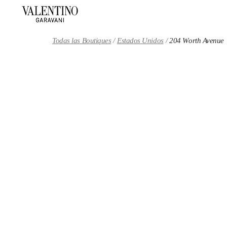
Skip to content
Return to Nav
Todas las Boutiques
Estados Unidos
204 Worth Avenue