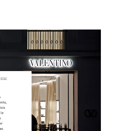
eptar
o
ento,
isis
 le
o
er
das