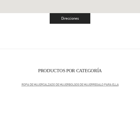
Direcciones
Link Opens in New Tab
PRODUCTOS POR CATEGORÍA
ROPA DE MUJER
CALZADO DE MUJER
BOLSOS DE MUJER
REGALO PARA ELLA