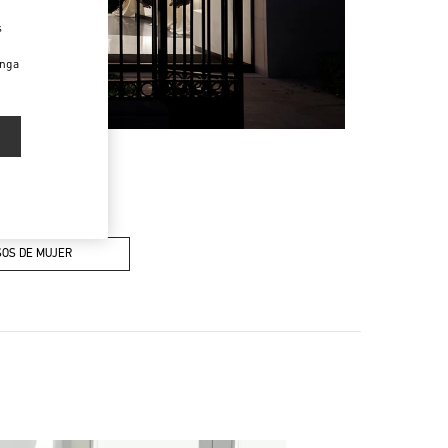
s
enga
OS DE MUJER