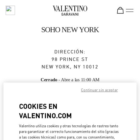
Skip to content
Return to Nav
SOHO NEW YORK
DIRECCIÓN:
98 PRINCE ST
NEW YORK
,
NY
10012
Cerrado
- Abre a las
11:00 AM
Continuar sin aceptar
CITA EN LA BOUTIQUE
COOKIES EN
VALENTINO.COM
(332) 910-5295
Valentino utiliza cookies y otras tecnologías de rastreo tanto
para garantizar el correcto funcionamiento del sitio (gracias
Direcciones
Link Opens in New Tab
a las cookies técnicas) como para, con su consentimiento,