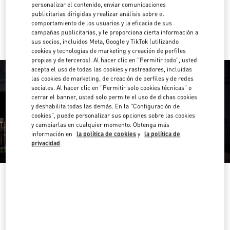
personalizar el contenido, enviar comunicaciones
publicitarias dirigidas y realizar análisis sobre el
Ir con un Uber
comportamiento de los usuarios y la eficacia de sus
campañas publicitarias, y le proporciona cierta información a
sus socios, incluidos Meta, Google y TikTok (utilizando
cookies y tecnologías de marketing y creación de perfiles
propias y de terceros). Al hacer clic en "Permitir todo", usted
acepta el uso de todas las cookies y rastreadores, incluidas
las cookies de marketing, de creación de perfiles y de redes
sociales. Al hacer clic en "Permitir solo cookies técnicas" o
cerrar el banner, usted solo permite el uso de dichas cookies
y deshabilita todas las demás. En la "Configuración de
cookies", puede personalizar sus opciones sobre las cookies
y cambiarlas en cualquier momento. Obtenga más
información en
la política de cookies
y
la política de
privacidad
.
HORARIO
Día de la Semana
Horario
Domingo
12:00 PM
-
6:00 PM
Lunes
11:00 AM
-
7:00 PM
Martes
11:00 AM
-
7:00 PM