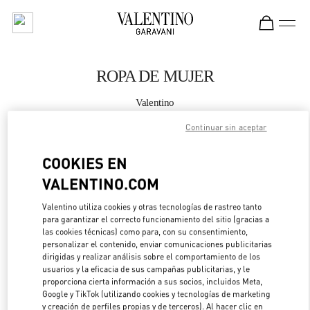
Skip to content
Return to Nav
ROPA DE MUJER
Valentino
South Coast Plaza Costa Mesa
Continuar sin aceptar
LLAMA AHORA
COOKIES EN
VALENTINO.COM
MÁS DETALLES
Valentino utiliza cookies y otras tecnologías de rastreo tanto
para garantizar el correcto funcionamiento del sitio (gracias a
LINK OPENS IN 
DIRECCIONES
las cookies técnicas) como para, con su consentimiento,
personalizar el contenido, enviar comunicaciones publicitarias
dirigidas y realizar análisis sobre el comportamiento de los
usuarios y la eficacia de sus campañas publicitarias, y le
proporciona cierta información a sus socios, incluidos Meta,
Google y TikTok (utilizando cookies y tecnologías de marketing
y creación de perfiles propias y de terceros). Al hacer clic en