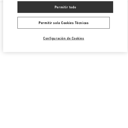
Todas las Boutiques
Estados Unidos
3333, Bristol Street
Permitir todo
Valentino ROPA DE MUJER
Permitir solo Cookies Técnicas
Configuración de Cookies