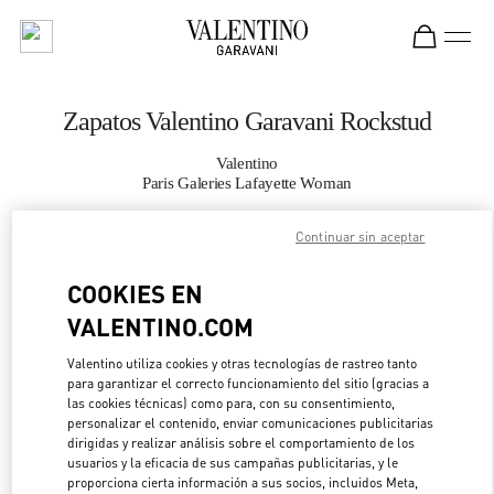
Skip to content
Return to Nav
Zapatos Valentino Garavani Rockstud
Valentino
Paris Galeries Lafayette Woman
Continuar sin aceptar
LLAMA AHORA
COOKIES EN
MÁS DETALLES
VALENTINO.COM
LINK OPENS IN 
DIRECCIONES
Valentino utiliza cookies y otras tecnologías de rastreo tanto
para garantizar el correcto funcionamiento del sitio (gracias a
las cookies técnicas) como para, con su consentimiento,
personalizar el contenido, enviar comunicaciones publicitarias
dirigidas y realizar análisis sobre el comportamiento de los
usuarios y la eficacia de sus campañas publicitarias, y le
proporciona cierta información a sus socios, incluidos Meta,