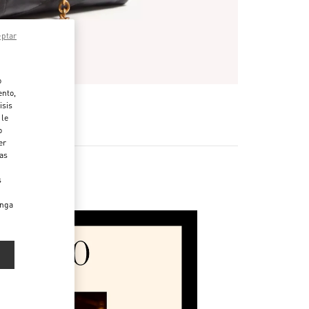
eptar
o
ento,
isis
 le
o
er
das
s
enga