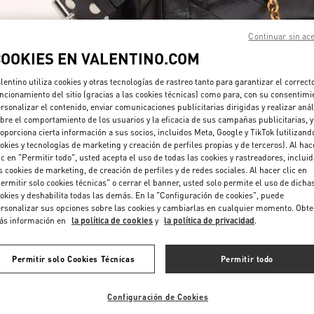
Continuar sin ac
COOKIES EN VALENTINO.COM
lentino utiliza cookies y otras tecnologías de rastreo tanto para garantizar el correct
ncionamiento del sitio (gracias a las cookies técnicas) como para, con su consentimi
rsonalizar el contenido, enviar comunicaciones publicitarias dirigidas y realizar anál
DESCUBRE MÁS
bre el comportamiento de los usuarios y la eficacia de sus campañas publicitarias, y
oporciona cierta información a sus socios, incluidos Meta, Google y TikTok (utilizand
okies y tecnologías de marketing y creación de perfiles propias y de terceros). Al hac
ic en "Permitir todo", usted acepta el uso de todas las cookies y rastreadores, inclui
s cookies de marketing, de creación de perfiles y de redes sociales. Al hacer clic en
ermitir solo cookies técnicas" o cerrar el banner, usted solo permite el uso de dicha
NOVEDADES
okies y deshabilita todas las demás. En la "Configuración de cookies", puede
rsonalizar sus opciones sobre las cookies y cambiarlas en cualquier momento. Obt
ás información en
la política de cookies
y
la política de privacidad
.
Permitir solo Cookies Técnicas
Permitir todo
Configuración de Cookies