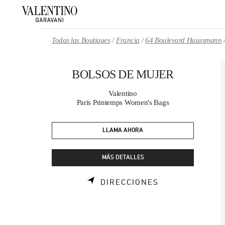
Skip to content
Return to Nav
Todas las Boutiques
Francia
64 Boulevard Haussmann
BOLSOS DE MUJER
Valentino
Paris Printemps Women's Bags
LLAMA AHORA
MÁS DETALLES
LINK OPENS I
DIRECCIONES