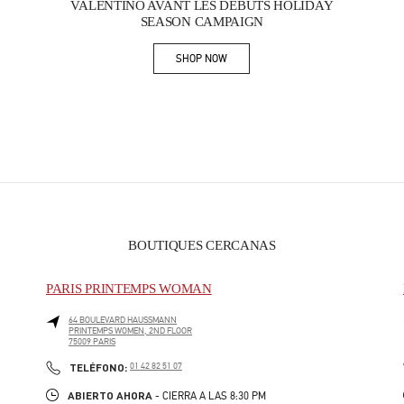
VALENTINO AVANT LES DÉBUTS HOLIDAY
SEASON CAMPAIGN
SHOP NOW
Link Opens in New Tab
BOUTIQUES CERCANAS
PARIS PRINTEMPS WOMAN
64 BOULEVARD HAUSSMANN
PRINTEMPS WOMEN, 2ND FLOOR
75009
PARIS
PHONE
TELÉFONO:
01 42 82 51 07
ABIERTO AHORA
- CIERRA A LAS
8:30 PM