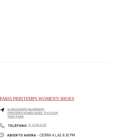
PARIS PRINTEMPS WOMEN'S SHOES
64 BOULEVARD HAUSSMANN
PRINTEMPS WOMEN SHOES, 5TH FLOOR
75009
PARIS
PHONE
TELÉFONO:
01 42 80 23 25
ABIERTO AHORA
- CIERRA A LAS
8:30 PM