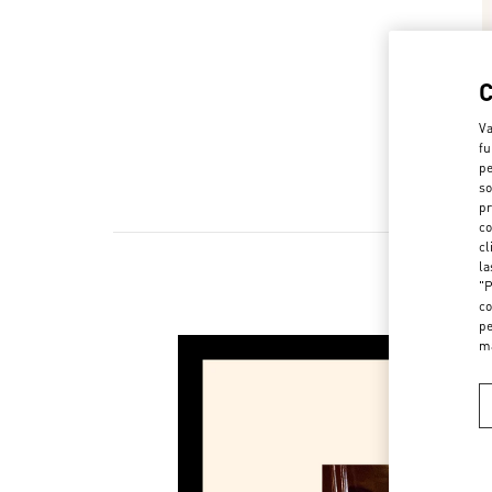
Va
fu
pe
so
pr
co
cl
la
"P
co
pe
m