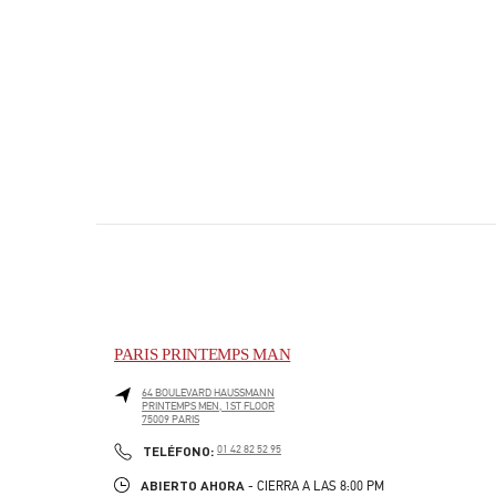
PARIS PRINTEMPS MAN
64 BOULEVARD HAUSSMANN
PRINTEMPS MEN, 1ST FLOOR
75009
PARIS
PHONE
TELÉFONO:
01 42 82 52 95
ABIERTO AHORA
- CIERRA A LAS
8:00 PM