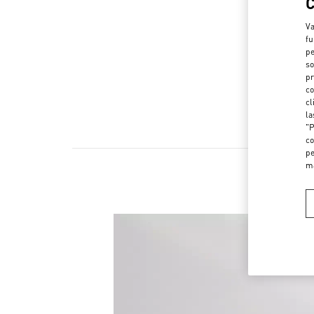
Va
fu
pe
so
pr
co
cl
la
"P
co
pe
m