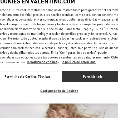
COOKIES EN VALENTINO.COM
lentino utiliza cookies y otras tecnologías de rastreo tanto para garantizar el correct
ncionamiento del sitio (gracias a las cookies técnicas) como para, con su consentimi
rsonalizar el contenido, enviar comunicaciones publicitarias dirigidas y realizar anál
bre el comportamiento de los usuarios y la eficacia de sus campañas publicitarias, y
oporciona cierta información a sus socios, incluidos Meta, Google y TikTok (utilizand
okies y tecnologías de marketing y creación de perfiles propias y de terceros). Al hac
ic en "Permitir todo", usted acepta el uso de todas las cookies y rastreadores, inclui
DESCUBRE MÁS
s cookies de marketing, de creación de perfiles y de redes sociales. Al hacer clic en
ermitir solo cookies técnicas" o cerrar el banner, usted solo permite el uso de dicha
okies y deshabilita todas las demás. En la "Configuración de cookies", puede
rsonalizar sus opciones sobre las cookies y cambiarlas en cualquier momento. Obt
ás información en
la política de cookies
y
la política de privacidad
.
NOVEDADES
Permitir solo Cookies Técnicas
Permitir todo
Configuración de Cookies