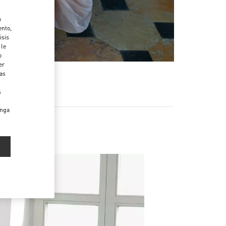
o
ento,
isis
 le
o
er
das
s
enga