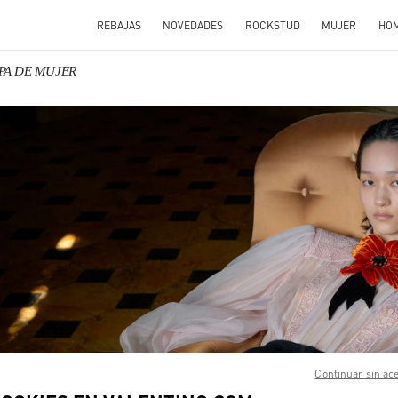
REBAJAS
NOVEDADES
ROCKSTUD
MUJER
HO
OPA DE MUJER
N NEW TAB
Link O
Continuar sin ac