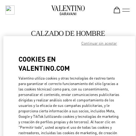
Skip to content
Return to Nav
CALZADO DE HOMBRE
Continuar sin aceptar
Valentino
Fukuoka Iwataya Honten
COOKIES EN
VALENTINO.COM
LLAMA AHORA
Valentino utiliza cookies y otras tecnologías de rastreo tanto
para garantizar el correcto funcionamiento del sitio (gracias a
MÁS DETALLES
las cookies técnicas) como para, con su consentimiento,
personalizar el contenido, enviar comunicaciones publicitarias
LINK OPENS IN 
DIRECCIONES
dirigidas y realizar análisis sobre el comportamiento de los
usuarios y la eficacia de sus campañas publicitarias, y le
proporciona cierta información a sus socios, incluidos Meta,
Google y TikTok (utilizando cookies y tecnologías de marketing
y creación de perfiles propias y de terceros). Al hacer clic en
"Permitir todo", usted acepta el uso de todas las cookies y
rastreadores, incluidas las cookies de marketing, de creación