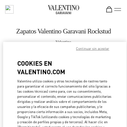
Skip to content
Return to Nav
Zapatos Valentino Garavani Rockstud
Valentino
Fukuoka Iwataya Honten
Continuar sin aceptar
COOKIES EN
LLAMA AHORA
VALENTINO.COM
MÁS DETALLES
Valentino utiliza cookies y otras tecnologías de rastreo tanto
para garantizar el correcto funcionamiento del sitio (gracias a
LINK OPENS IN 
DIRECCIONES
las cookies técnicas) como para, con su consentimiento,
personalizar el contenido, enviar comunicaciones publicitarias
dirigidas y realizar análisis sobre el comportamiento de los
usuarios y la eficacia de sus campañas publicitarias, y le
proporciona cierta información a sus socios, incluidos Meta,
Google y TikTok (utilizando cookies y tecnologías de marketing
y creación de perfiles propias y de terceros). Al hacer clic en