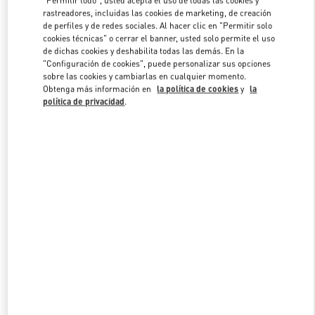
"Permitir todo", usted acepta el uso de todas las cookies y
rastreadores, incluidas las cookies de marketing, de creación
de perfiles y de redes sociales. Al hacer clic en "Permitir solo
cookies técnicas" o cerrar el banner, usted solo permite el uso
Link Opens in New Tab
de dichas cookies y deshabilita todas las demás. En la
"Configuración de cookies", puede personalizar sus opciones
sobre las cookies y cambiarlas en cualquier momento.
Obtenga más información en
la política de cookies
y
la
política de privacidad
.
DESCUBRE MÁS
NOVEDADES