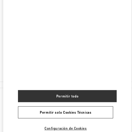
DESCUBRE MÁS
DIRECCIÓN
810-8680
FUKUOKA
FUKUOKA
CHUO-KU
2-5-35 TENJIN
IWATAYA HONTEN NEW ANNEX 2F
Cerrado
- Abre a las
10:00 AM
092-791-1359
Todas las Boutiques
Permitir todo
Permitir solo Cookies Técnicas
Configuración de Cookies