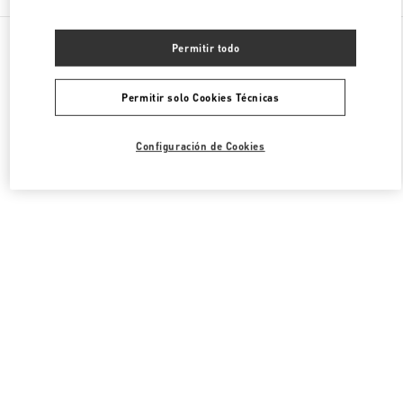
Todas las Boutiques
Japón
Akashimachi 18
Permitir todo
Valentino ROPA DE MUJER
Permitir solo Cookies Técnicas
Configuración de Cookies