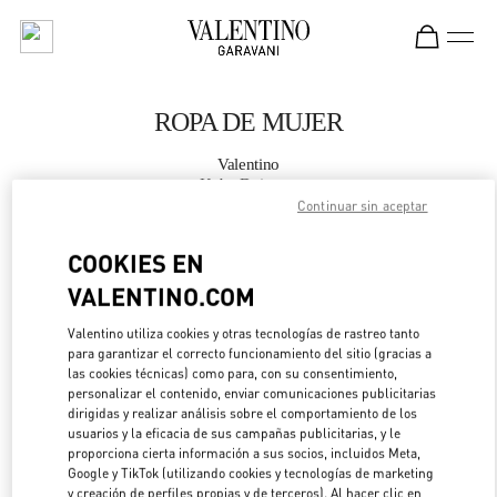
Skip to content
Return to Nav
ROPA DE MUJER
Valentino
Kobe Daimaru
Continuar sin aceptar
LLAMA AHORA
COOKIES EN
VALENTINO.COM
MÁS DETALLES
Valentino utiliza cookies y otras tecnologías de rastreo tanto
para garantizar el correcto funcionamiento del sitio (gracias a
LINK OPENS IN 
DIRECCIONES
las cookies técnicas) como para, con su consentimiento,
personalizar el contenido, enviar comunicaciones publicitarias
dirigidas y realizar análisis sobre el comportamiento de los
usuarios y la eficacia de sus campañas publicitarias, y le
proporciona cierta información a sus socios, incluidos Meta,
Google y TikTok (utilizando cookies y tecnologías de marketing
y creación de perfiles propias y de terceros). Al hacer clic en