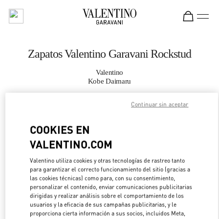
Skip to content
Return to Nav
Zapatos Valentino Garavani Rockstud
Valentino
Kobe Daimaru
Continuar sin aceptar
LLAMA AHORA
COOKIES EN
MÁS DETALLES
VALENTINO.COM
LINK OPENS IN 
DIRECCIONES
Valentino utiliza cookies y otras tecnologías de rastreo tanto
para garantizar el correcto funcionamiento del sitio (gracias a
las cookies técnicas) como para, con su consentimiento,
personalizar el contenido, enviar comunicaciones publicitarias
dirigidas y realizar análisis sobre el comportamiento de los
usuarios y la eficacia de sus campañas publicitarias, y le
proporciona cierta información a sus socios, incluidos Meta,