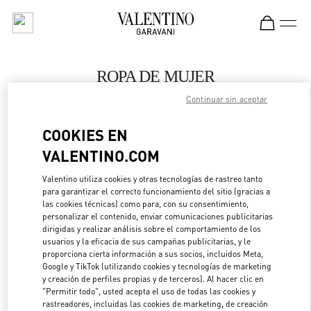
Skip to content
Return to Nav
ROPA DE MUJER
Continuar sin aceptar
Valentino
Sapporo Marui Imai
COOKIES EN
VALENTINO.COM
LLAMA AHORA
Valentino utiliza cookies y otras tecnologías de rastreo tanto
para garantizar el correcto funcionamiento del sitio (gracias a
MÁS DETALLES
las cookies técnicas) como para, con su consentimiento,
personalizar el contenido, enviar comunicaciones publicitarias
LINK OPENS IN 
DIRECCIONES
dirigidas y realizar análisis sobre el comportamiento de los
usuarios y la eficacia de sus campañas publicitarias, y le
proporciona cierta información a sus socios, incluidos Meta,
Google y TikTok (utilizando cookies y tecnologías de marketing
y creación de perfiles propias y de terceros). Al hacer clic en
"Permitir todo", usted acepta el uso de todas las cookies y
rastreadores, incluidas las cookies de marketing, de creación