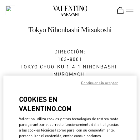
Skip to content
Return to Nav
Tokyo Nihonbashi Mitsukoshi
DIRECCIÓN:
103-8001
TOKYO
CHUO-KU
1-4-1 NIHONBASHI-
MUROMACHI
NIHONBASHI MITSUKOSHI, MAIN BLDG. 3F
Continuar sin aceptar
Cerrado
- Abre a las
10:00 AM
COOKIES EN
VALENTINO.COM
CITA EN LA BOUTIQUE
Valentino utiliza cookies y otras tecnologías de rastreo tanto
para garantizar el correcto funcionamiento del sitio (gracias
a las cookies técnicas) como para, con su consentimiento,
03-3276-0636
personalizar el contenido, enviar comunicaciones