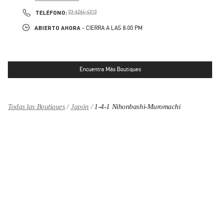
LINK OPENS IN NEW TAB
PHONE
TELÉFONO:
03-6264-4310
ABIERTO AHORA
- CIERRA A LAS
8:00 PM
Encuentra Más Boutiques
Todas las Boutiques
Japón
1-4-1 Nihonbashi-Muromachi