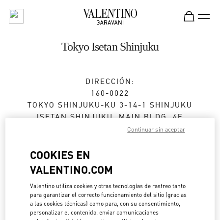
Skip to content
Return to Nav
Tokyo Isetan Shinjuku
DIRECCIÓN:
160-0022
TOKYO
SHINJUKU-KU
3-14-1 SHINJUKU
ISETAN SHINJUKU, MAIN BLDG. 4F
Continuar sin aceptar
Cerrado
- Abre a las
10:00 AM
COOKIES EN
VALENTINO.COM
CITA EN LA BOUTIQUE
Valentino utiliza cookies y otras tecnologías de rastreo tanto
para garantizar el correcto funcionamiento del sitio (gracias
03-3354-5303
a las cookies técnicas) como para, con su consentimiento,
personalizar el contenido, enviar comunicaciones