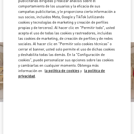
publicitarias dirigidas y realizar análisis sobre el
Direcciones
Link Opens in New Tab
comportamiento de los usuarios y la eficacia de sus
campañas publicitarias, y le proporciona cierta información a
sus socios, incluidos Meta, Google y TikTok (utilizando
Ir con un Uber
cookies y tecnologías de marketing y creación de perfiles
propias y de terceros). Al hacer clic en "Permitir todo", usted
acepta el uso de todas las cookies y rastreadores, incluidas
las cookies de marketing, de creación de perfiles y de redes
sociales. Al hacer clic en "Permitir solo cookies técnicas" o
cerrar el banner, usted solo permite el uso de dichas cookies
y deshabilita todas las demás. En la "Configuración de
cookies", puede personalizar sus opciones sobre las cookies
y cambiarlas en cualquier momento. Obtenga más
información en
la política de cookies
y
la política de
privacidad
.
HORARIO
Día de la Semana
Horario
Domingo
10:00 AM
-
8:00 PM
Lunes
10:00 AM
-
8:00 PM