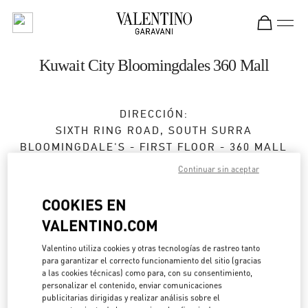
Skip to content
Return to Nav
Kuwait City Bloomingdales 360 Mall
DIRECCIÓN:
SIXTH RING ROAD, SOUTH SURRA
BLOOMINGDALE'S - FIRST FLOOR - 360 MALL
KUWAIT
Continuar sin aceptar
Cerrado
- Abre a las
10:00 AM
COOKIES EN
VALENTINO.COM
BOOK AN APPOINTMENT
Valentino utiliza cookies y otras tecnologías de rastreo tanto
para garantizar el correcto funcionamiento del sitio (gracias
a las cookies técnicas) como para, con su consentimiento,
2229 9800
personalizar el contenido, enviar comunicaciones
publicitarias dirigidas y realizar análisis sobre el