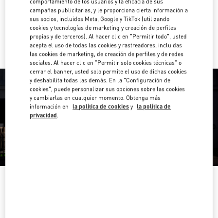
comportamiento de los usuarios y la eficacia de sus
Direcciones
Link Opens in New Tab
campañas publicitarias, y le proporciona cierta información a
sus socios, incluidos Meta, Google y TikTok (utilizando
cookies y tecnologías de marketing y creación de perfiles
Ir con un Uber
propias y de terceros). Al hacer clic en "Permitir todo", usted
acepta el uso de todas las cookies y rastreadores, incluidas
las cookies de marketing, de creación de perfiles y de redes
sociales. Al hacer clic en "Permitir solo cookies técnicas" o
cerrar el banner, usted solo permite el uso de dichas cookies
y deshabilita todas las demás. En la "Configuración de
cookies", puede personalizar sus opciones sobre las cookies
y cambiarlas en cualquier momento. Obtenga más
información en
la política de cookies
y
la política de
privacidad
.
HORARIO
Día de la Semana
Horario
Domingo
10:00 AM
-
10:00 PM
Lunes
10:00 AM
-
10:00 PM