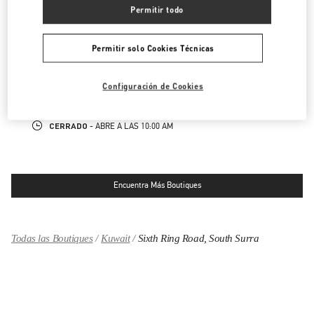
CERRADO
- ABRE A LAS
10:00 AM
Permitir todo
KUWAIT CITY SALHIYA COMPLEX
Permitir solo Cookies Técnicas
MOHAMMAD THUNAYYAN STREET
SALHIYA COMPLEX - GROUND FLOOR
13095
KUWAIT CITY
Configuración de Cookies
LINK OPENS IN NEW TAB
PHONE
TELÉFONO:
2240 0768
CERRADO
- ABRE A LAS
10:00 AM
Encuentra Más Boutiques
Todas las Boutiques
Kuwait
Sixth Ring Road, South Surra