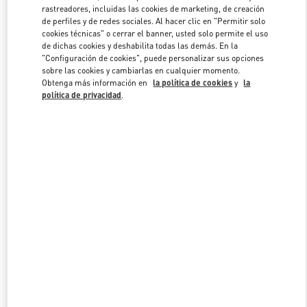
rastreadores, incluidas las cookies de marketing, de creación
de perfiles y de redes sociales. Al hacer clic en "Permitir solo
cookies técnicas" o cerrar el banner, usted solo permite el uso
Link Opens in New Tab
de dichas cookies y deshabilita todas las demás. En la
"Configuración de cookies", puede personalizar sus opciones
sobre las cookies y cambiarlas en cualquier momento.
Obtenga más información en
la política de cookies
y
la
política de privacidad
.
DESCUBRE MÁS
NOVEDADES EN VALENTINO BOUTIQUE - El Palacio de Hierro
Perisur