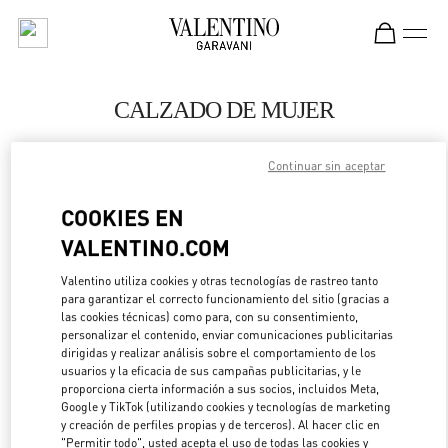
Skip to content
Return to Nav
CALZADO DE MUJER
Valentino
El Palacio de Hierro Perisur
Continuar sin aceptar
COOKIES EN
LLAMA AHORA
VALENTINO.COM
MÁS DETALLES
Valentino utiliza cookies y otras tecnologías de rastreo tanto
para garantizar el correcto funcionamiento del sitio (gracias a
las cookies técnicas) como para, con su consentimiento,
LINK OPENS IN 
DIRECCIONES
personalizar el contenido, enviar comunicaciones publicitarias
dirigidas y realizar análisis sobre el comportamiento de los
usuarios y la eficacia de sus campañas publicitarias, y le
proporciona cierta información a sus socios, incluidos Meta,
Google y TikTok (utilizando cookies y tecnologías de marketing
y creación de perfiles propias y de terceros). Al hacer clic en
"Permitir todo", usted acepta el uso de todas las cookies y