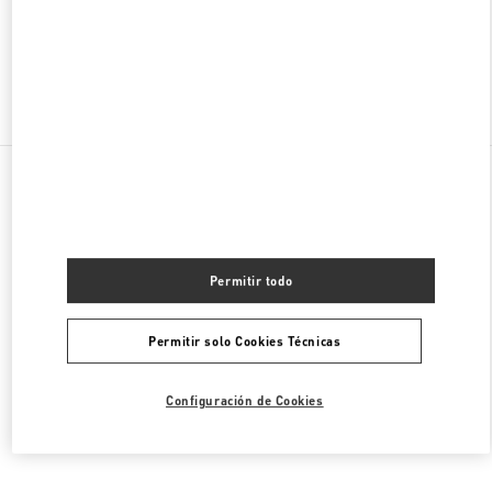
ABIERTO AHORA
- CIERRA A LAS
9:00 PM
Encuentra Más Boutiques
Todas las Boutiques
México
Anillo Perif. 4690, Jardines del Pedregal de San Ángel, Coyoacán
Valentino CALZADO DE MUJER
Permitir todo
Permitir solo Cookies Técnicas
Configuración de Cookies