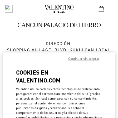
Skip to content
Return to Nav
CANCUN PALACIO DE HIERRO
DIRECCIÓN:
SHOPPING VILLAGE, BLVD. KUKULCAN LOCAL
122
Continuar sin aceptar
ZONA HOTELERA
LA ISLA
COOKIES EN
77500
CANCÚN
,
QUINTANA ROO
VALENTINO.COM
Abierto ahora
- Cierra a las
9:00 PM
Valentino utiliza cookies y otras tecnologías de rastreo tanto
para garantizar el correcto funcionamiento del sitio (gracias
998 500 6051
a las cookies técnicas) como para, con su consentimiento,
personalizar el contenido, enviar comunicaciones
publicitarias dirigidas y realizar análisis sobre el
Direcciones
comportamiento de los usuarios y la eficacia de sus
Link Opens in New Tab
campañas publicitarias, y le proporciona cierta información a