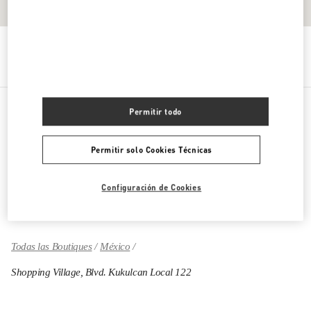
Direcciones
Link Opens in New Tab
Permitir todo
PRODUCTOS POR CATEGORÍA
Permitir solo Cookies Técnicas
REGALOS PARA ÉL
Configuración de Cookies
REGALO PARA ELLA
Todas las Boutiques
México
Shopping Village, Blvd. Kukulcan Local 122