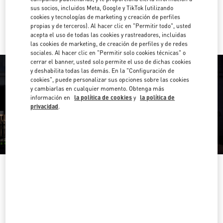
sus socios, incluidos Meta, Google y TikTok (utilizando
Ir con un Uber
cookies y tecnologías de marketing y creación de perfiles
propias y de terceros). Al hacer clic en "Permitir todo", usted
acepta el uso de todas las cookies y rastreadores, incluidas
las cookies de marketing, de creación de perfiles y de redes
sociales. Al hacer clic en "Permitir solo cookies técnicas" o
cerrar el banner, usted solo permite el uso de dichas cookies
y deshabilita todas las demás. En la "Configuración de
cookies", puede personalizar sus opciones sobre las cookies
y cambiarlas en cualquier momento. Obtenga más
información en
la política de cookies
y
la política de
privacidad
.
HORARIO
Día de la Semana
Horario
Domingo
11:00 AM
-
9:00 PM
Lunes
11:00 AM
-
9:00 PM
Martes
11:00 AM
-
9:00 PM
Miércoles
11:00 AM
-
9:00 PM