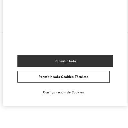
Encuentra Más Boutiques
Todas las Boutiques
Malasia
168, Jalan Bukit Bintang
Valentino CALZADO DE MUJER
Permitir todo
Permitir solo Cookies Técnicas
Configuración de Cookies