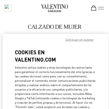
Skip to content
Return to Nav
CALZADO DE MUJER
Valentino
Continuar sin aceptar
Pavilion Kuala Lumpur
COOKIES EN
LLAMA AHORA
VALENTINO.COM
MÁS DETALLES
Valentino utiliza cookies y otras tecnologías de rastreo tanto
para garantizar el correcto funcionamiento del sitio (gracias a
las cookies técnicas) como para, con su consentimiento,
LINK OPENS IN 
DIRECCIONES
personalizar el contenido, enviar comunicaciones publicitarias
dirigidas y realizar análisis sobre el comportamiento de los
usuarios y la eficacia de sus campañas publicitarias, y le
proporciona cierta información a sus socios, incluidos Meta,
Google y TikTok (utilizando cookies y tecnologías de marketing
y creación de perfiles propias y de terceros). Al hacer clic en
"Permitir todo", usted acepta el uso de todas las cookies y