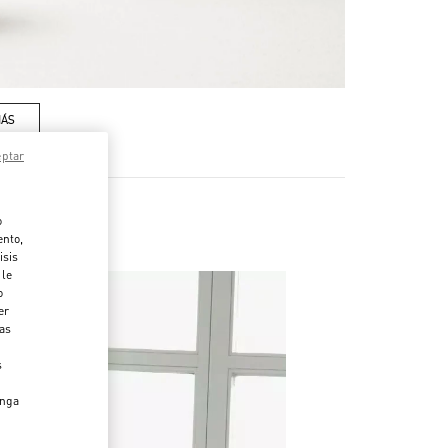
MÁS
eptar
o
ento,
isis
 le
o
er
das
s
enga