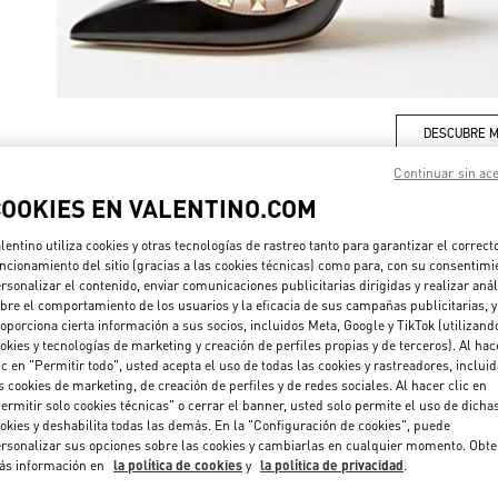
DESCUBRE 
Continuar sin ac
COOKIES EN VALENTINO.COM
lentino utiliza cookies y otras tecnologías de rastreo tanto para garantizar el correct
NOVEDADES
ncionamiento del sitio (gracias a las cookies técnicas) como para, con su consentimi
rsonalizar el contenido, enviar comunicaciones publicitarias dirigidas y realizar anál
bre el comportamiento de los usuarios y la eficacia de sus campañas publicitarias, y
oporciona cierta información a sus socios, incluidos Meta, Google y TikTok (utilizand
okies y tecnologías de marketing y creación de perfiles propias y de terceros). Al hac
ic en "Permitir todo", usted acepta el uso de todas las cookies y rastreadores, inclui
s cookies de marketing, de creación de perfiles y de redes sociales. Al hacer clic en
ermitir solo cookies técnicas" o cerrar el banner, usted solo permite el uso de dicha
okies y deshabilita todas las demás. En la "Configuración de cookies", puede
rsonalizar sus opciones sobre las cookies y cambiarlas en cualquier momento. Obt
ás información en
la política de cookies
y
la política de privacidad
.