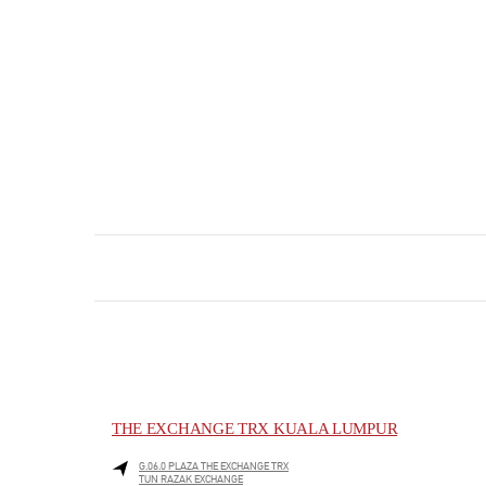
THE EXCHANGE TRX KUALA LUMPUR
G.06.0 PLAZA THE EXCHANGE TRX
TUN RAZAK EXCHANGE