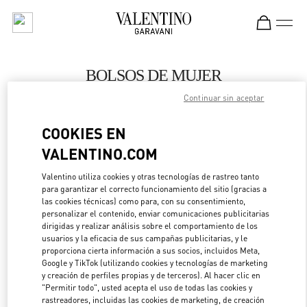
Skip to content
Return to Nav
BOLSOS DE MUJER
Continuar sin aceptar
Valentino
Panama City
COOKIES EN
VALENTINO.COM
LLAMA AHORA
Valentino utiliza cookies y otras tecnologías de rastreo tanto
para garantizar el correcto funcionamiento del sitio (gracias a
MÁS DETALLES
las cookies técnicas) como para, con su consentimiento,
personalizar el contenido, enviar comunicaciones publicitarias
LINK OPENS IN 
DIRECCIONES
dirigidas y realizar análisis sobre el comportamiento de los
usuarios y la eficacia de sus campañas publicitarias, y le
proporciona cierta información a sus socios, incluidos Meta,
Google y TikTok (utilizando cookies y tecnologías de marketing
y creación de perfiles propias y de terceros). Al hacer clic en
"Permitir todo", usted acepta el uso de todas las cookies y
rastreadores, incluidas las cookies de marketing, de creación