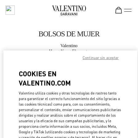
Skip to content
Return to Nav
BOLSOS DE MUJER
Valentino
Hong Kong Elements
Continuar sin aceptar
LLAMA AHORA
COOKIES EN
VALENTINO.COM
MÁS DETALLES
Valentino utiliza cookies y otras tecnologías de rastreo tanto
para garantizar el correcto funcionamiento del sitio (gracias a
LINK OPENS IN 
DIRECCIONES
las cookies técnicas) como para, con su consentimiento,
personalizar el contenido, enviar comunicaciones publicitarias
dirigidas y realizar análisis sobre el comportamiento de los
usuarios y la eficacia de sus campañas publicitarias, y le
proporciona cierta información a sus socios, incluidos Meta,
Google y TikTok (utilizando cookies y tecnologías de marketing
y creación de perfiles propias y de terceros). Al hacer clic en