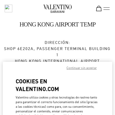
Skip to content
Return to Nav
HONG KONG AIRPORT TEMP
DIRECCIÓN:
SHOP 6E202A, PASSENGER TERMINAL BUILDING
1
HONG KONG INTERNATIONAL AIRPORT
HONG KONG ISLAND
Continuar sin aceptar
HONG KONG SAR CHINA
COOKIES EN
Abierto ahora
- Cierra a las
10:00 PM
VALENTINO.COM
2602 2845
Valentino utiliza cookies y otras tecnologías de rastreo tanto
para garantizar el correcto funcionamiento del sitio (gracias
a las cookies técnicas) como para, con su consentimiento,
Direcciones
Link Opens in New Tab
personalizar el contenido, enviar comunicaciones