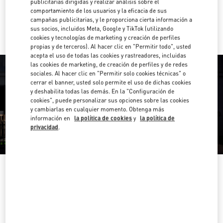
publicitarias dirigidas y realizar análisis sobre el
comportamiento de los usuarios y la eficacia de sus
Ir con un Uber
campañas publicitarias, y le proporciona cierta información a
sus socios, incluidos Meta, Google y TikTok (utilizando
cookies y tecnologías de marketing y creación de perfiles
propias y de terceros). Al hacer clic en "Permitir todo", usted
acepta el uso de todas las cookies y rastreadores, incluidas
las cookies de marketing, de creación de perfiles y de redes
sociales. Al hacer clic en "Permitir solo cookies técnicas" o
cerrar el banner, usted solo permite el uso de dichas cookies
y deshabilita todas las demás. En la "Configuración de
cookies", puede personalizar sus opciones sobre las cookies
y cambiarlas en cualquier momento. Obtenga más
información en
la política de cookies
y
la política de
privacidad
.
HORARIO
Día de la Semana
Horario
Domingo
7:00 AM
-
10:00 PM
Lunes
7:00 AM
-
10:00 PM
Martes
7:00 AM
-
10:00 PM
Miércoles
7:00 AM
-
10:00 PM