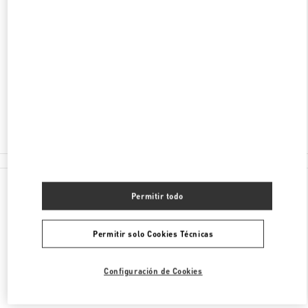
15 QUEENS ROAD
SHOP 201-202, 216, 2/F, LANDMARK
CENTRAL
HONG KONG ISLAND
HONG KONG SAR CHINA
Cerrado
2523 8035
Todas las Boutiques
Permitir todo
Permitir solo Cookies Técnicas
Configuración de Cookies