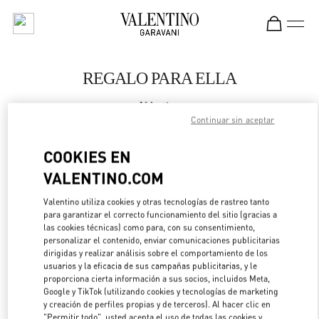
Skip to content
Return to Nav
REGALO PARA ELLA
Valentino
Hong Kong Landmark Woman
Continuar sin aceptar
COOKIES EN
LLAMA AHORA
VALENTINO.COM
LINK OPENS IN 
DIRECCIONES
Valentino utiliza cookies y otras tecnologías de rastreo tanto
para garantizar el correcto funcionamiento del sitio (gracias a
las cookies técnicas) como para, con su consentimiento,
personalizar el contenido, enviar comunicaciones publicitarias
dirigidas y realizar análisis sobre el comportamiento de los
usuarios y la eficacia de sus campañas publicitarias, y le
proporciona cierta información a sus socios, incluidos Meta,
Google y TikTok (utilizando cookies y tecnologías de marketing
y creación de perfiles propias y de terceros). Al hacer clic en
"Permitir todo", usted acepta el uso de todas las cookies y