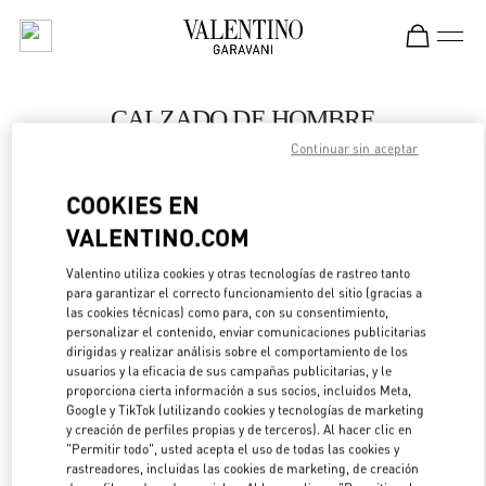
Skip to content
Return to Nav
CALZADO DE HOMBRE
Continuar sin aceptar
Valentino
Macau One Central
COOKIES EN
VALENTINO.COM
LLAMA AHORA
Valentino utiliza cookies y otras tecnologías de rastreo tanto
LINK OPENS IN 
DIRECCIONES
para garantizar el correcto funcionamiento del sitio (gracias a
las cookies técnicas) como para, con su consentimiento,
personalizar el contenido, enviar comunicaciones publicitarias
dirigidas y realizar análisis sobre el comportamiento de los
usuarios y la eficacia de sus campañas publicitarias, y le
proporciona cierta información a sus socios, incluidos Meta,
Google y TikTok (utilizando cookies y tecnologías de marketing
y creación de perfiles propias y de terceros). Al hacer clic en
"Permitir todo", usted acepta el uso de todas las cookies y
rastreadores, incluidas las cookies de marketing, de creación