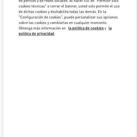
de perfiles y de redes sociales. Al hacer clic en "Permitir solo
Link Opens in New Tab
cookies técnicas" o cerrar el banner, usted solo permite el uso
de dichas cookies y deshabilita todas las demás. En la
"Configuración de cookies", puede personalizar sus opciones
sobre las cookies y cambiarlas en cualquier momento.
Obtenga más información en
la política de cookies
y
la
política de privacidad
.
DESCUBRE MÁS
NOVEDADES