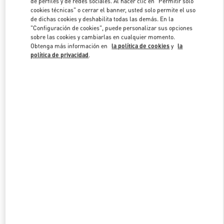
de perfiles y de redes sociales. Al hacer clic en "Permitir solo
Link Opens in New Tab
cookies técnicas" o cerrar el banner, usted solo permite el uso
de dichas cookies y deshabilita todas las demás. En la
"Configuración de cookies", puede personalizar sus opciones
sobre las cookies y cambiarlas en cualquier momento.
Obtenga más información en
la política de cookies
y
la
política de privacidad
.
DESCUBRE MÁS
NOVEDADES