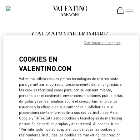
Skip to content
Return to Nav
CALZADO DE HOMBRE
Continuar sin aceptar
Valentino
Macau Wynn Palace
COOKIES EN
VALENTINO.COM
LLAMA AHORA
Valentino utiliza cookies y otras tecnologías de rastreo tanto
LINK OPENS IN 
DIRECCIONES
para garantizar el correcto funcionamiento del sitio (gracias a
las cookies técnicas) como para, con su consentimiento,
personalizar el contenido, enviar comunicaciones publicitarias
dirigidas y realizar análisis sobre el comportamiento de los
usuarios y la eficacia de sus campañas publicitarias, y le
proporciona cierta información a sus socios, incluidos Meta,
Google y TikTok (utilizando cookies y tecnologías de marketing
y creación de perfiles propias y de terceros). Al hacer clic en
"Permitir todo", usted acepta el uso de todas las cookies y
rastreadores, incluidas las cookies de marketing, de creación