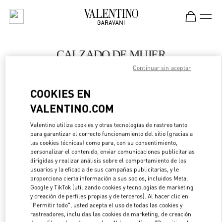
Skip to content
Return to Nav
CALZADO DE MUJER
Continuar sin aceptar
Valentino
Macau Wynn Palace
COOKIES EN
VALENTINO.COM
LLAMA AHORA
Valentino utiliza cookies y otras tecnologías de rastreo tanto
LINK OPENS IN 
DIRECCIONES
para garantizar el correcto funcionamiento del sitio (gracias a
las cookies técnicas) como para, con su consentimiento,
personalizar el contenido, enviar comunicaciones publicitarias
dirigidas y realizar análisis sobre el comportamiento de los
usuarios y la eficacia de sus campañas publicitarias, y le
proporciona cierta información a sus socios, incluidos Meta,
Google y TikTok (utilizando cookies y tecnologías de marketing
y creación de perfiles propias y de terceros). Al hacer clic en
"Permitir todo", usted acepta el uso de todas las cookies y
rastreadores, incluidas las cookies de marketing, de creación