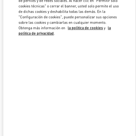
de perfiles y de redes sociales. Al hacer clic en "Permitir solo
Link Opens in New Tab
cookies técnicas" o cerrar el banner, usted solo permite el uso
de dichas cookies y deshabilita todas las demás. En la
"Configuración de cookies", puede personalizar sus opciones
sobre las cookies y cambiarlas en cualquier momento.
Obtenga más información en
la política de cookies
y
la
política de privacidad
.
DESCUBRE MÁS
NOVEDADES