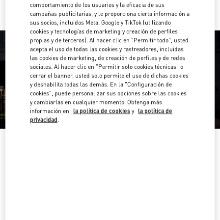
comportamiento de los usuarios y la eficacia de sus
campañas publicitarias, y le proporciona cierta información a
sus socios, incluidos Meta, Google y TikTok (utilizando
cookies y tecnologías de marketing y creación de perfiles
propias y de terceros). Al hacer clic en "Permitir todo", usted
acepta el uso de todas las cookies y rastreadores, incluidas
las cookies de marketing, de creación de perfiles y de redes
sociales. Al hacer clic en "Permitir solo cookies técnicas" o
cerrar el banner, usted solo permite el uso de dichas cookies
y deshabilita todas las demás. En la "Configuración de
cookies", puede personalizar sus opciones sobre las cookies
y cambiarlas en cualquier momento. Obtenga más
información en
la política de cookies
y
la política de
privacidad
.
HORARIO
Día de la Semana
Horario
Domingo
11:30 AM
-
6:00 PM
Lunes
10:00 AM
-
8:00 PM
Martes
10:00 AM
-
8:00 PM
Miércoles
10:00 AM
-
8:00 PM
Jueves
10:00 AM
-
8:00 PM
Viernes
10:00 AM
-
8:00 PM
Sábado
10:00 AM
-
8:00 PM