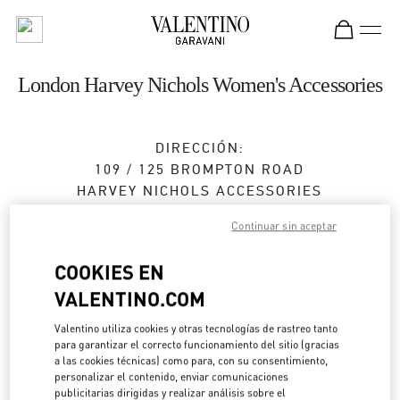
Skip to content
Return to Nav
London Harvey Nichols Women's Accessories
DIRECCIÓN:
109 / 125 BROMPTON ROAD
HARVEY NICHOLS ACCESSORIES
LONDON
SW1X 7RJ
Continuar sin aceptar
Abierto ahora
- Cierra a las
6:00 PM
COOKIES EN
020 7235 5000
VALENTINO.COM
Valentino utiliza cookies y otras tecnologías de rastreo tanto
Direcciones
Link Opens in New Tab
para garantizar el correcto funcionamiento del sitio (gracias
a las cookies técnicas) como para, con su consentimiento,
personalizar el contenido, enviar comunicaciones
Ir con un Uber
publicitarias dirigidas y realizar análisis sobre el