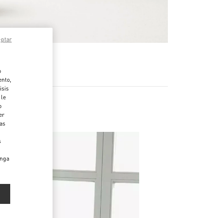
eptar
MÁS
o
ento,
isis
 le
o
er
das
s
enga