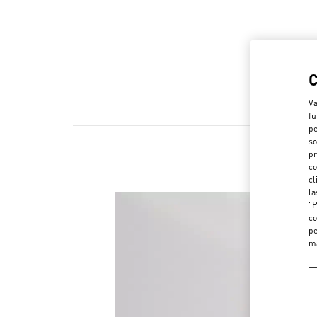
Va
fu
pe
so
pr
co
cl
la
"P
co
pe
m