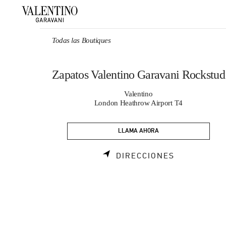
Skip to content
Return to Nav
Todas las Boutiques
Zapatos Valentino Garavani Rockstud
Valentino
London Heathrow Airport T4
LLAMA AHORA
LINK OPENS
DIRECCIONES