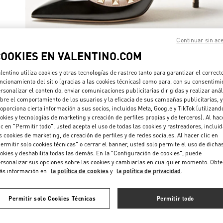
Continuar sin ac
COOKIES EN VALENTINO.COM
DESCUBRE 
lentino utiliza cookies y otras tecnologías de rastreo tanto para garantizar el correct
ncionamiento del sitio (gracias a las cookies técnicas) como para, con su consentimi
rsonalizar el contenido, enviar comunicaciones publicitarias dirigidas y realizar anál
bre el comportamiento de los usuarios y la eficacia de sus campañas publicitarias, y
oporciona cierta información a sus socios, incluidos Meta, Google y TikTok (utilizand
NOVEDADES
okies y tecnologías de marketing y creación de perfiles propias y de terceros). Al hac
ic en "Permitir todo", usted acepta el uso de todas las cookies y rastreadores, inclui
s cookies de marketing, de creación de perfiles y de redes sociales. Al hacer clic en
ermitir solo cookies técnicas" o cerrar el banner, usted solo permite el uso de dicha
okies y deshabilita todas las demás. En la "Configuración de cookies", puede
rsonalizar sus opciones sobre las cookies y cambiarlas en cualquier momento. Obt
ás información en
la política de cookies
y
la política de privacidad
.
Permitir solo Cookies Técnicas
Permitir todo