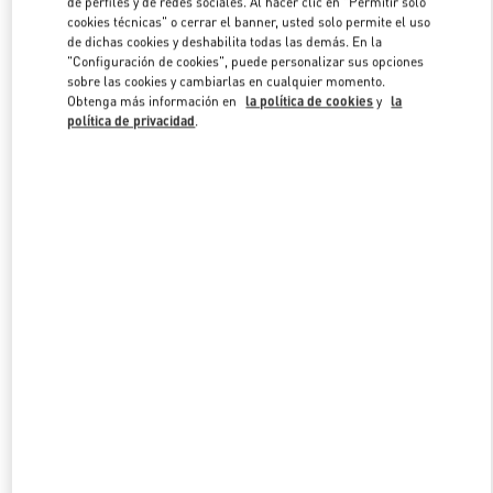
de perfiles y de redes sociales. Al hacer clic en "Permitir solo
Link Opens in New Tab
cookies técnicas" o cerrar el banner, usted solo permite el uso
de dichas cookies y deshabilita todas las demás. En la
"Configuración de cookies", puede personalizar sus opciones
sobre las cookies y cambiarlas en cualquier momento.
Obtenga más información en
la política de cookies
y
la
política de privacidad
.
DESCUBRE MÁS
NOVEDADES