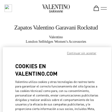
Skip to content
Return to Nav
Zapatos Valentino Garavani Rockstud
Valentino
London Selfridges Women's Accessories
Continuar sin aceptar
LLAMA AHORA
COOKIES EN
MÁS DETALLES
VALENTINO.COM
LINK OPENS IN 
DIRECCIONES
Valentino utiliza cookies y otras tecnologías de rastreo tanto
para garantizar el correcto funcionamiento del sitio (gracias a
las cookies técnicas) como para, con su consentimiento,
personalizar el contenido, enviar comunicaciones publicitarias
dirigidas y realizar análisis sobre el comportamiento de los
usuarios y la eficacia de sus campañas publicitarias, y le
proporciona cierta información a sus socios, incluidos Meta,