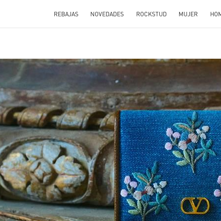
REBAJAS
NOVEDADES
ROCKSTUD
MUJER
HO
N NEW TAB
Link O