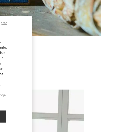
eptar
o
ento,
isis
 le
o
er
das
s
enga