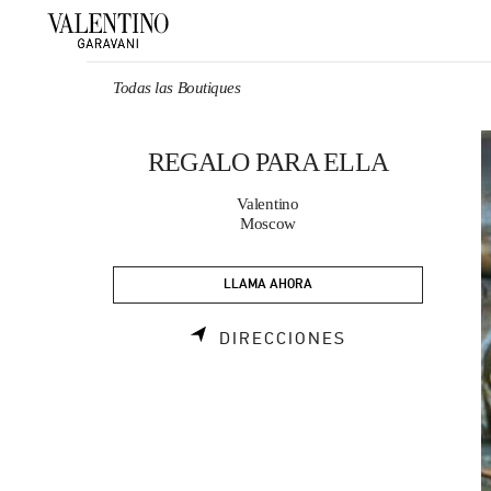
Skip to content
Return to Nav
Todas las Boutiques
REGALO PARA ELLA
Valentino
Moscow
LLAMA AHORA
LINK OPENS I
DIRECCIONES