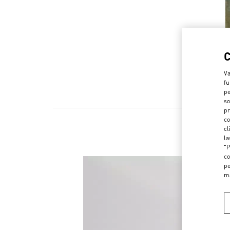
Va
fu
pe
so
pr
co
cl
la
"P
co
pe
m