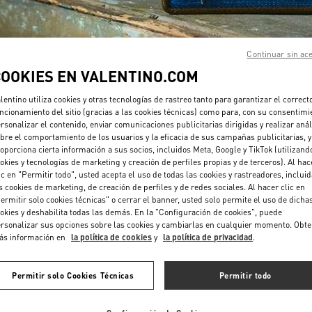
Continuar sin ac
COOKIES EN VALENTINO.COM
lentino utiliza cookies y otras tecnologías de rastreo tanto para garantizar el correct
DESCUBRE MÁS
ncionamiento del sitio (gracias a las cookies técnicas) como para, con su consentimi
rsonalizar el contenido, enviar comunicaciones publicitarias dirigidas y realizar anál
bre el comportamiento de los usuarios y la eficacia de sus campañas publicitarias, y
oporciona cierta información a sus socios, incluidos Meta, Google y TikTok (utilizand
okies y tecnologías de marketing y creación de perfiles propias y de terceros). Al hac
ic en "Permitir todo", usted acepta el uso de todas las cookies y rastreadores, inclui
NOVEDADES
s cookies de marketing, de creación de perfiles y de redes sociales. Al hacer clic en
ermitir solo cookies técnicas" o cerrar el banner, usted solo permite el uso de dicha
okies y deshabilita todas las demás. En la "Configuración de cookies", puede
rsonalizar sus opciones sobre las cookies y cambiarlas en cualquier momento. Obt
ás información en
la política de cookies
y
la política de privacidad
.
Permitir solo Cookies Técnicas
Permitir todo