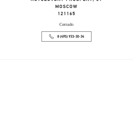
MOSCOW
121165
Cerrado
8 (495) 933-30-34