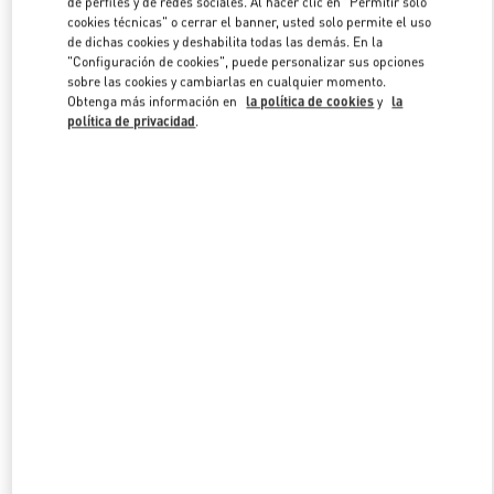
de perfiles y de redes sociales. Al hacer clic en "Permitir solo
Link Opens in New Tab
cookies técnicas" o cerrar el banner, usted solo permite el uso
de dichas cookies y deshabilita todas las demás. En la
"Configuración de cookies", puede personalizar sus opciones
sobre las cookies y cambiarlas en cualquier momento.
Obtenga más información en
la política de cookies
y
la
política de privacidad
.
DESCUBRE MÁS
NOVEDADES