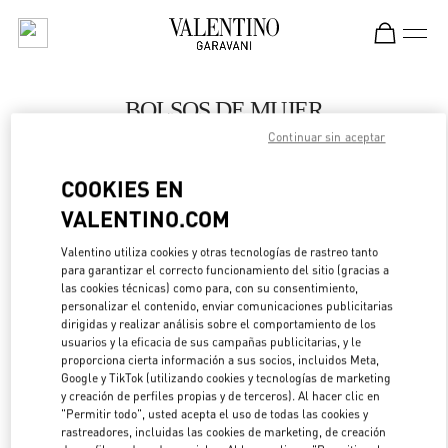
Skip to content
Return to Nav
BOLSOS DE MUJER
Continuar sin aceptar
Valentino
Moscow
COOKIES EN
VALENTINO.COM
LLAMA AHORA
Valentino utiliza cookies y otras tecnologías de rastreo tanto
LINK OPENS IN 
DIRECCIONES
para garantizar el correcto funcionamiento del sitio (gracias a
las cookies técnicas) como para, con su consentimiento,
personalizar el contenido, enviar comunicaciones publicitarias
dirigidas y realizar análisis sobre el comportamiento de los
usuarios y la eficacia de sus campañas publicitarias, y le
proporciona cierta información a sus socios, incluidos Meta,
Google y TikTok (utilizando cookies y tecnologías de marketing
y creación de perfiles propias y de terceros). Al hacer clic en
"Permitir todo", usted acepta el uso de todas las cookies y
rastreadores, incluidas las cookies de marketing, de creación