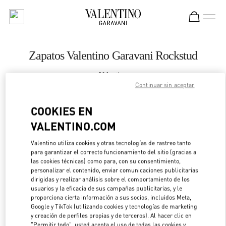
Skip to content
Return to Nav
Zapatos Valentino Garavani Rockstud
Valentino
Moscow
Continuar sin aceptar
COOKIES EN
LLAMA AHORA
VALENTINO.COM
LINK OPENS IN 
DIRECCIONES
Valentino utiliza cookies y otras tecnologías de rastreo tanto
para garantizar el correcto funcionamiento del sitio (gracias a
las cookies técnicas) como para, con su consentimiento,
personalizar el contenido, enviar comunicaciones publicitarias
dirigidas y realizar análisis sobre el comportamiento de los
usuarios y la eficacia de sus campañas publicitarias, y le
proporciona cierta información a sus socios, incluidos Meta,
Google y TikTok (utilizando cookies y tecnologías de marketing
y creación de perfiles propias y de terceros). Al hacer clic en
"Permitir todo", usted acepta el uso de todas las cookies y