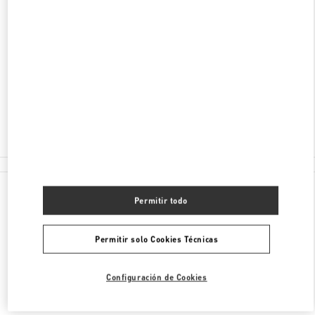
DIRECCIÓN
KUTUZOVSKY PROSPEKT, 31
MOSCOW
121165
Cerrado
8 (495) 933-30-34
Todas las Boutiques
Permitir todo
Permitir solo Cookies Técnicas
Configuración de Cookies