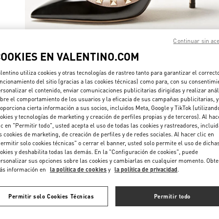
Continuar sin ac
COOKIES EN VALENTINO.COM
DESCUBRE 
lentino utiliza cookies y otras tecnologías de rastreo tanto para garantizar el correct
ncionamiento del sitio (gracias a las cookies técnicas) como para, con su consentimi
rsonalizar el contenido, enviar comunicaciones publicitarias dirigidas y realizar anál
bre el comportamiento de los usuarios y la eficacia de sus campañas publicitarias, y
oporciona cierta información a sus socios, incluidos Meta, Google y TikTok (utilizand
NOVEDADES
okies y tecnologías de marketing y creación de perfiles propias y de terceros). Al hac
ic en "Permitir todo", usted acepta el uso de todas las cookies y rastreadores, inclui
s cookies de marketing, de creación de perfiles y de redes sociales. Al hacer clic en
ermitir solo cookies técnicas" o cerrar el banner, usted solo permite el uso de dicha
okies y deshabilita todas las demás. En la "Configuración de cookies", puede
rsonalizar sus opciones sobre las cookies y cambiarlas en cualquier momento. Obt
ás información en
la política de cookies
y
la política de privacidad
.
Permitir solo Cookies Técnicas
Permitir todo