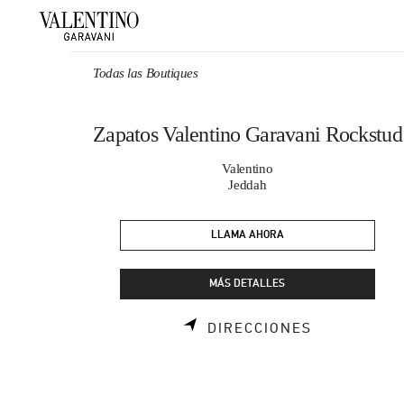
Skip to content
Return to Nav
Todas las Boutiques
Zapatos Valentino Garavani Rockstud
Valentino
Jeddah
LLAMA AHORA
MÁS DETALLES
LINK OPENS
DIRECCIONES