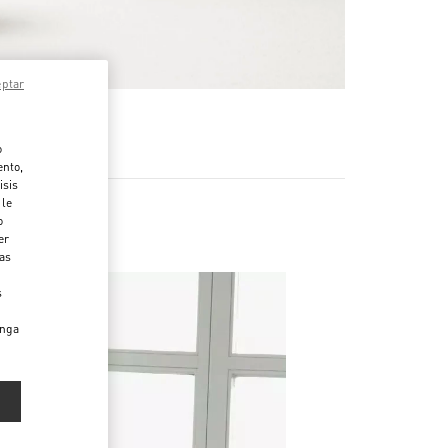
eptar
MÁS
o
ento,
isis
 le
o
er
das
s
enga