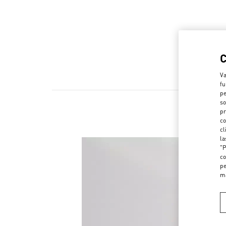
Va
fu
pe
so
pr
co
cl
la
"P
co
pe
m