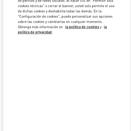
de perfiles y de redes sociales. Al hacer clic en "Permitir solo
Link Opens in New Tab
cookies técnicas" o cerrar el banner, usted solo permite el uso
de dichas cookies y deshabilita todas las demás. En la
"Configuración de cookies", puede personalizar sus opciones
sobre las cookies y cambiarlas en cualquier momento.
Obtenga más información en
la política de cookies
y
la
política de privacidad
.
DESCUBRE MÁS
NOVEDADES