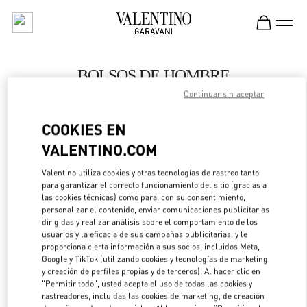
Skip to content
Return to Nav
BOLSOS DE HOMBRE
Continuar sin aceptar
Valentino
Melbourne Chadstone
COOKIES EN
VALENTINO.COM
LLAMA AHORA
Valentino utiliza cookies y otras tecnologías de rastreo tanto
LINK OPENS IN 
DIRECCIONES
para garantizar el correcto funcionamiento del sitio (gracias a
las cookies técnicas) como para, con su consentimiento,
personalizar el contenido, enviar comunicaciones publicitarias
dirigidas y realizar análisis sobre el comportamiento de los
usuarios y la eficacia de sus campañas publicitarias, y le
proporciona cierta información a sus socios, incluidos Meta,
Google y TikTok (utilizando cookies y tecnologías de marketing
y creación de perfiles propias y de terceros). Al hacer clic en
"Permitir todo", usted acepta el uso de todas las cookies y
rastreadores, incluidas las cookies de marketing, de creación