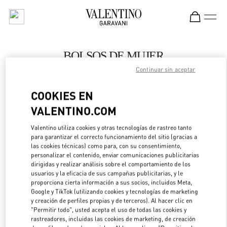
Skip to content
Return to Nav
BOLSOS DE MUJER
Continuar sin aceptar
Valentino
Adelaide David Jones
COOKIES EN
VALENTINO.COM
LLAMA AHORA
Valentino utiliza cookies y otras tecnologías de rastreo tanto
LINK OPENS IN 
DIRECCIONES
para garantizar el correcto funcionamiento del sitio (gracias a
las cookies técnicas) como para, con su consentimiento,
personalizar el contenido, enviar comunicaciones publicitarias
dirigidas y realizar análisis sobre el comportamiento de los
usuarios y la eficacia de sus campañas publicitarias, y le
proporciona cierta información a sus socios, incluidos Meta,
Google y TikTok (utilizando cookies y tecnologías de marketing
y creación de perfiles propias y de terceros). Al hacer clic en
"Permitir todo", usted acepta el uso de todas las cookies y
rastreadores, incluidas las cookies de marketing, de creación