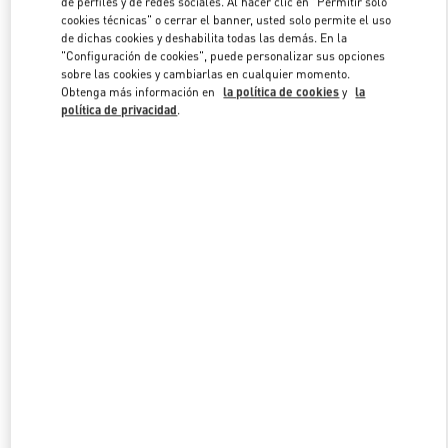
de perfiles y de redes sociales. Al hacer clic en "Permitir solo
Link Opens in New Tab
cookies técnicas" o cerrar el banner, usted solo permite el uso
de dichas cookies y deshabilita todas las demás. En la
"Configuración de cookies", puede personalizar sus opciones
sobre las cookies y cambiarlas en cualquier momento.
Obtenga más información en
la política de cookies
y
la
política de privacidad
.
DESCUBRE MÁS
NOVEDADES