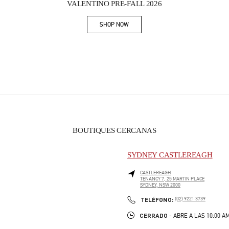
VALENTINO PRE-FALL 2026
SHOP NOW
Link Opens in New Tab
BOUTIQUES CERCANAS
SYDNEY CASTLEREAGH
CASTLEREAGH
TENANCY 7, 25 MARTIN PLACE
SYDNEY
,
NSW
2000
PHONE
TELÉFONO:
(02) 9221 3739
CERRADO
- ABRE A LAS
10:00 A