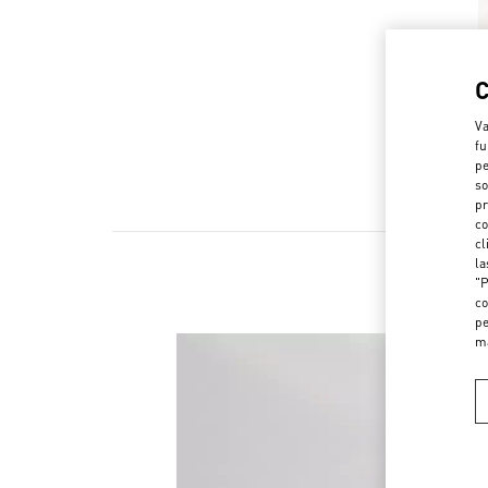
Va
fu
pe
so
pr
co
cl
la
"P
co
pe
m