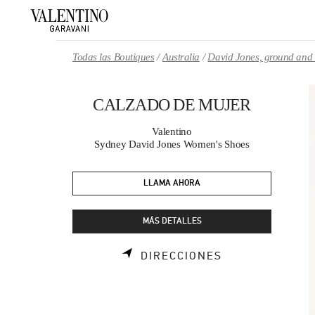
Skip to content
Return to Nav
Todas las Boutiques
Australia
David Jones, ground and 
CALZADO DE MUJER
Valentino
Sydney David Jones Women's Shoes
LLAMA AHORA
MÁS DETALLES
LINK OPENS I
DIRECCIONES