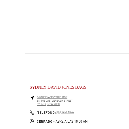
SYDNEY DAVID JONES BAGS
GROUND AND 7TH FLOOR
86-108 CASTLEREAGH STREET
SYDNEY
,
NSW
2000
PHONE
TELÉFONO:
(02) 9266 5574
CERRADO
- ABRE A LAS
10:00 AM