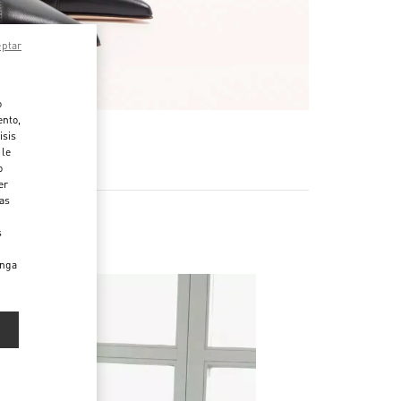
eptar
o
ento,
isis
 le
o
er
das
s
enga