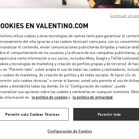
Continuar sin ac
COOKIES EN VALENTINO.COM
lentino utiliza cookies y otras tecnologías de rastreo tanto para garantizar el correct
ncionamiento del sitio (gracias a las cookies técnicas) como para, con su consentimi
rsonalizar el contenido, enviar comunicaciones publicitarias dirigidas y realizar anál
DESCUBRE MÁS
bre el comportamiento de los usuarios y la eficacia de sus campañas publicitarias, y
oporciona cierta información a sus socios, incluidos Meta, Google y TikTok (utilizand
okies y tecnologías de marketing y creación de perfiles propias y de terceros). Al hac
ic en "Permitir todo", usted acepta el uso de todas las cookies y rastreadores, inclui
s cookies de marketing, de creación de perfiles y de redes sociales. Al hacer clic en
ermitir solo cookies técnicas" o cerrar el banner, usted solo permite el uso de dicha
NOVEDADES
okies y deshabilita todas las demás. En la "Configuración de cookies", puede
rsonalizar sus opciones sobre las cookies y cambiarlas en cualquier momento. Obt
ás información en
la política de cookies
y
la política de privacidad
.
Permitir solo Cookies Técnicas
Permitir todo
Configuración de Cookies