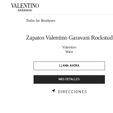
Skip to content
Return to Nav
Todas las Boutiques
Zapatos Valentino Garavani Rockstud
Valentino
Wien
LLAMA AHORA
MÁS DETALLES
LINK OPENS
DIRECCIONES