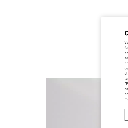
Va
fu
pe
so
pr
co
cl
la
"P
co
pe
m