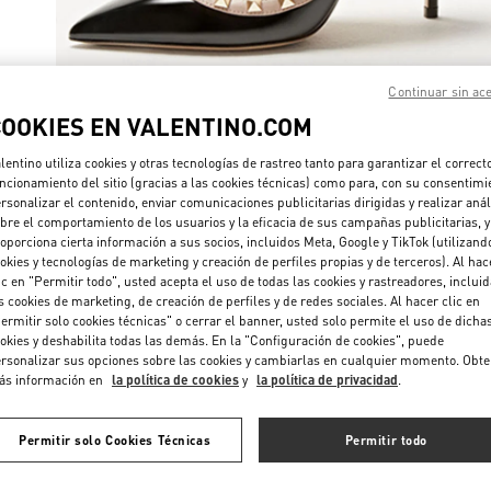
Continuar sin ac
COOKIES EN VALENTINO.COM
DESCUBRE 
lentino utiliza cookies y otras tecnologías de rastreo tanto para garantizar el correct
ncionamiento del sitio (gracias a las cookies técnicas) como para, con su consentimi
rsonalizar el contenido, enviar comunicaciones publicitarias dirigidas y realizar anál
bre el comportamiento de los usuarios y la eficacia de sus campañas publicitarias, y
oporciona cierta información a sus socios, incluidos Meta, Google y TikTok (utilizand
NOVEDADES
okies y tecnologías de marketing y creación de perfiles propias y de terceros). Al hac
ic en "Permitir todo", usted acepta el uso de todas las cookies y rastreadores, inclui
s cookies de marketing, de creación de perfiles y de redes sociales. Al hacer clic en
ermitir solo cookies técnicas" o cerrar el banner, usted solo permite el uso de dicha
okies y deshabilita todas las demás. En la "Configuración de cookies", puede
rsonalizar sus opciones sobre las cookies y cambiarlas en cualquier momento. Obt
ás información en
la política de cookies
y
la política de privacidad
.
Permitir solo Cookies Técnicas
Permitir todo