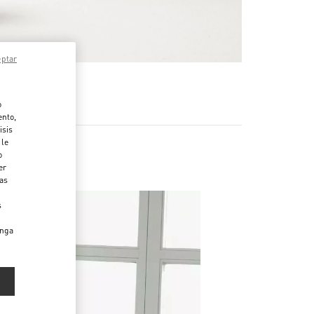
eptar
MÁS
o
ento,
isis
 le
o
er
das
s
enga